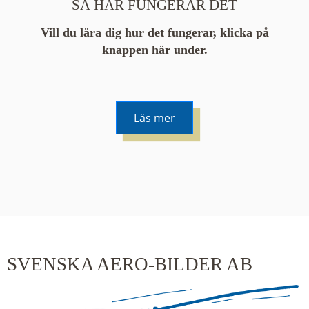
SÅ HÄR FUNGERAR DET
Vill du lära dig hur det fungerar, klicka på
knappen här under.
Läs mer
De runda färgade klustren du ser på kartan visar
hur många serier det finns i området. En serie
innehåller vanligtvis 48 bilder. Klickar du på ett
kluster kommer du närmare för varje klick.
SVENSKA AERO-BILDER AB