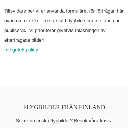
Tillsvidare ber vi er använda formuläret för förfrågan här
ovan om ni söker en särskild flygbild som inte ännu är
publicerad. Vi prioriterar givetvis inläsningen av
efterfrågade bilder!
Integritetspolicy
FLYGBILDER FRÅN FINLAND
Söker du finska flygbilder? Besök våra finska
Mappen är en medelpunkt över fotat område och