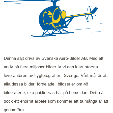
Denna sajt drivs av Svenska Aero-Bilder AB. Med ett
arkiv på flera miljoner bilder är vi den klart största
leverantören av flygfotografier i Sverige. Vårt mål är att
alla dessa bilder, fördelade i bildserier om 48
När du ser blåa, röda eller gröna mappar är det
bilder/serie, ska publiceras här på hemsidan. Detta är
en serie i varje. Dra i kartan för att komma
dock ett enormt arbete som kommer att ta många år att
närmare det område Du söker och klicka på
mappen.
genomföra.