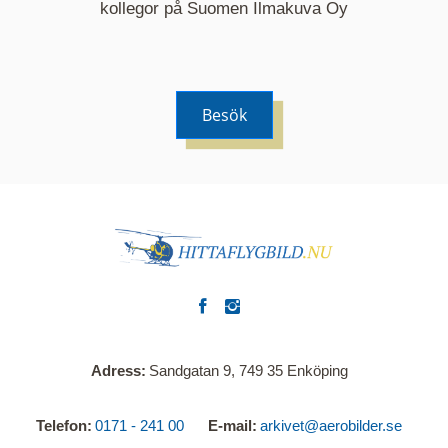
kommer nu visa de fastigheter som finns just här.
kollegor på Suomen Ilmakuva Oy
Besök
Adress
Sandgatan 9, 749 35 Enköping
Telefon
0171 - 241 00
E-mail
arkivet@aerobilder.se