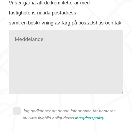
Vi ser gärna att du kompletterar med
gärna av tavlan och bifoga bilden. Skicka sedan
fastighetens
nutida
postadress
din förfrågan till oss.
samt en beskrivning av färg på bostadshus och tak:
Vi letar upp bilden/bilderna i vårt arkiv och
kontaktar dig så fort vi kan, givetvis utan
köptvång. Alla får svar oavsett utfall, men det kan
dröja flera veckor. Är det brådskande som t.ex.
födelsedag eller liknande ber vi dig ange det i
texten.
Jag godkänner att denna information får hanteras
av Hitta flygbild enligt deras
integritetspolicy