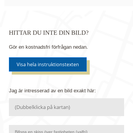
HITTAR DU INTE DIN BILD?
Gör en kostnadsfri förfrågan nedan.
Visa hela instruktionstexten
Om du inte hittar bilden du söker i vår bildbank via
Jag är intresserad av en bild
exakt
här:
kartan ovanför kan du istället göra en kostnadsfri
förfrågan. Vi har flera miljoner bilder i vårt arkiv
men endast en bråkdel av dessa bilder finns i
dagsläget publicerade här.
Bifoga en skiss över fastigheten (valfri)