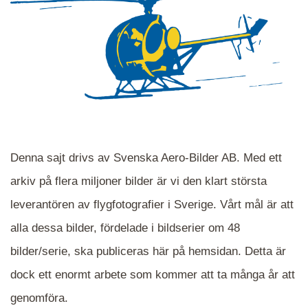
Denna sajt drivs av Svenska Aero-Bilder AB. Med ett
arkiv på flera miljoner bilder är vi den klart största
leverantören av flygfotografier i Sverige. Vårt mål är att
alla dessa bilder, fördelade i bildserier om 48
När du ser blåa, röda eller gröna mappar är det
bilder/serie, ska publiceras här på hemsidan. Detta är
en serie i varje. Dra i kartan för att komma
dock ett enormt arbete som kommer att ta många år att
närmare det område Du söker och klicka på
mappen.
genomföra.