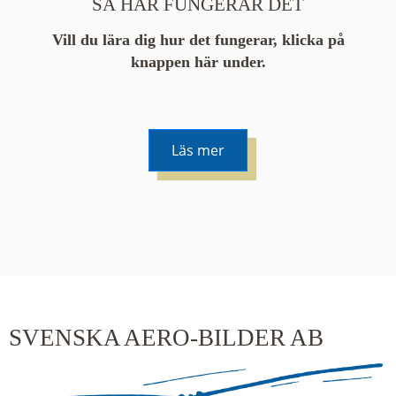
SÅ HÄR FUNGERAR DET
Vill du lära dig hur det fungerar, klicka på
knappen här under.
Läs mer
De runda färgade klustren du ser på kartan visar
hur många serier det finns i området. En serie
innehåller vanligtvis 48 bilder. Klickar du på ett
kluster kommer du närmare för varje klick.
SVENSKA AERO-BILDER AB