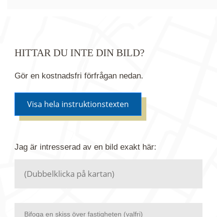
HITTAR DU INTE DIN BILD?
Gör en kostnadsfri förfrågan nedan.
Visa hela instruktionstexten
Om du inte hittar bilden du söker i vår bildbank via
Jag är intresserad av en bild
exakt
här:
kartan ovanför kan du istället göra en kostnadsfri
förfrågan. Vi har flera miljoner bilder i vårt arkiv
men endast en bråkdel av dessa bilder finns i
dagsläget publicerade här.
Bifoga en skiss över fastigheten (valfri)