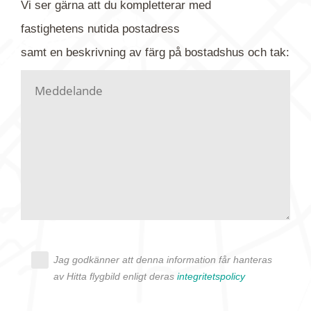
Vi ser gärna att du kompletterar med
gärna av tavlan och bifoga bilden. Skicka sedan
fastighetens
nutida
postadress
din förfrågan till oss.
samt en beskrivning av färg på bostadshus och tak:
Vi letar upp bilden/bilderna i vårt arkiv och
kontaktar dig så fort vi kan, givetvis utan
köptvång. Alla får svar oavsett utfall, men det kan
dröja flera veckor. Är det brådskande som t.ex.
födelsedag eller liknande ber vi dig ange det i
texten.
Jag godkänner att denna information får hanteras
av Hitta flygbild enligt deras
integritetspolicy