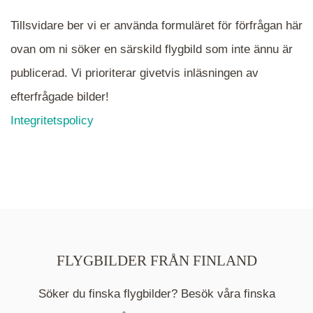
Tillsvidare ber vi er använda formuläret för förfrågan här
ovan om ni söker en särskild flygbild som inte ännu är
publicerad. Vi prioriterar givetvis inläsningen av
efterfrågade bilder!
Integritetspolicy
FLYGBILDER FRÅN FINLAND
Söker du finska flygbilder? Besök våra finska
Mappen är en medelpunkt över fotat område och