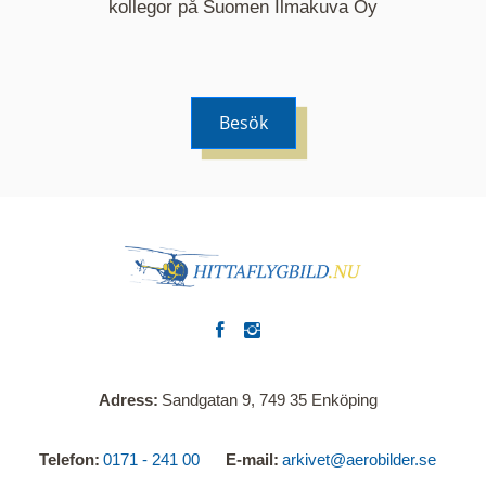
kommer nu visa de fastigheter som finns just här.
kollegor på Suomen Ilmakuva Oy
Besök
Adress
Sandgatan 9, 749 35 Enköping
Telefon
0171 - 241 00
E-mail
arkivet@aerobilder.se