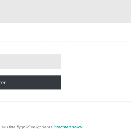
ter
av Hitta flygbild enligt deras
integritetspolicy