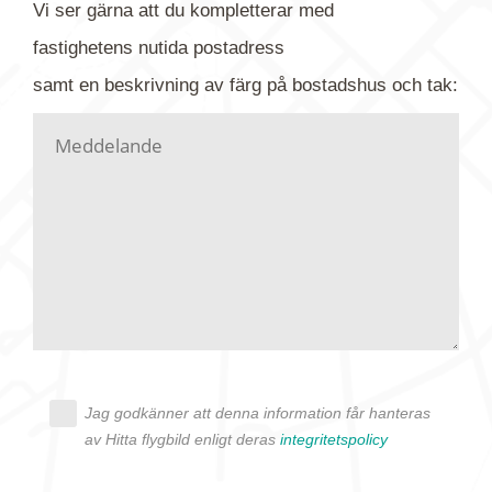
Vi ser gärna att du kompletterar med
gärna av tavlan och bifoga bilden. Skicka sedan
fastighetens
nutida
postadress
din förfrågan till oss.
samt en beskrivning av färg på bostadshus och tak:
Vi letar upp bilden/bilderna i vårt arkiv och
kontaktar dig så fort vi kan, givetvis utan
köptvång. Alla får svar oavsett utfall, men det kan
dröja flera veckor. Är det brådskande som t.ex.
födelsedag eller liknande ber vi dig ange det i
texten.
Jag godkänner att denna information får hanteras
av Hitta flygbild enligt deras
integritetspolicy