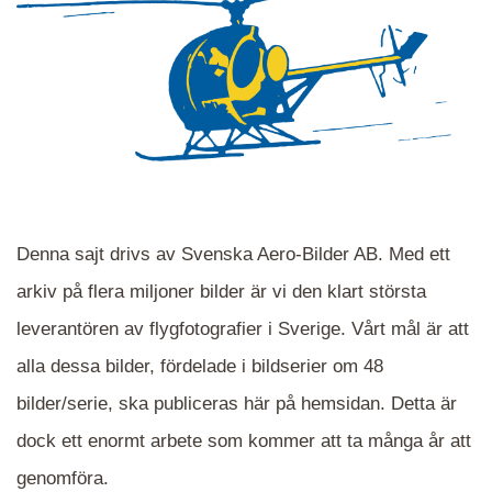
Denna sajt drivs av Svenska Aero-Bilder AB. Med ett
arkiv på flera miljoner bilder är vi den klart största
leverantören av flygfotografier i Sverige. Vårt mål är att
alla dessa bilder, fördelade i bildserier om 48
När du ser blåa, röda eller gröna mappar är det
bilder/serie, ska publiceras här på hemsidan. Detta är
en serie i varje. Dra i kartan för att komma
dock ett enormt arbete som kommer att ta många år att
närmare det område Du söker och klicka på
mappen.
genomföra.