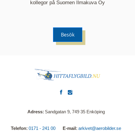
kommer nu visa de fastigheter som finns just här.
kollegor på Suomen Ilmakuva Oy
Besök
Adress
Sandgatan 9, 749 35 Enköping
Telefon
0171 - 241 00
E-mail
arkivet@aerobilder.se