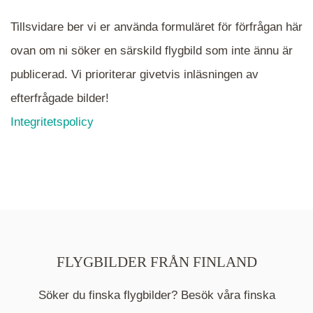
Tillsvidare ber vi er använda formuläret för förfrågan här
ovan om ni söker en särskild flygbild som inte ännu är
publicerad. Vi prioriterar givetvis inläsningen av
efterfrågade bilder!
Integritetspolicy
FLYGBILDER FRÅN FINLAND
Söker du finska flygbilder? Besök våra finska
Mappen är en medelpunkt över fotat område och