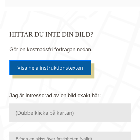
HITTAR DU INTE DIN BILD?
Gör en kostnadsfri förfrågan nedan.
Visa hela instruktionstexten
Om du inte hittar bilden du söker i vår bildbank via
Jag är intresserad av en bild
exakt
här:
kartan ovanför kan du istället göra en kostnadsfri
förfrågan. Vi har flera miljoner bilder i vårt arkiv
men endast en bråkdel av dessa bilder finns i
dagsläget publicerade här.
Bifoga en skiss över fastigheten (valfri)