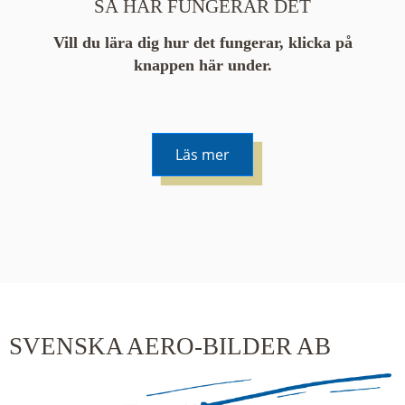
SÅ HÄR FUNGERAR DET
Vill du lära dig hur det fungerar, klicka på
knappen här under.
Läs mer
De runda färgade klustren du ser på kartan visar
hur många serier det finns i området. En serie
innehåller vanligtvis 48 bilder. Klickar du på ett
kluster kommer du närmare för varje klick.
SVENSKA AERO-BILDER AB