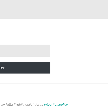
ter
av Hitta flygbild enligt deras
integritetspolicy