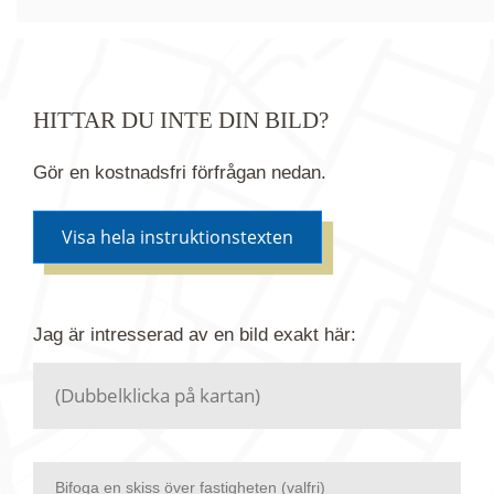
HITTAR DU INTE DIN BILD?
Gör en kostnadsfri förfrågan nedan.
Visa hela instruktionstexten
Om du inte hittar bilden du söker i vår bildbank via
Jag är intresserad av en bild
exakt
här:
kartan ovanför kan du istället göra en kostnadsfri
förfrågan. Vi har flera miljoner bilder i vårt arkiv
men endast en bråkdel av dessa bilder finns i
dagsläget publicerade här.
Bifoga en skiss över fastigheten (valfri)