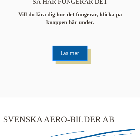
SÅ HÄR FUNGERAR DET
Vill du lära dig hur det fungerar, klicka på
knappen här under.
Läs mer
De runda färgade klustren du ser på kartan visar
hur många serier det finns i området. En serie
innehåller vanligtvis 48 bilder. Klickar du på ett
kluster kommer du närmare för varje klick.
SVENSKA AERO-BILDER AB