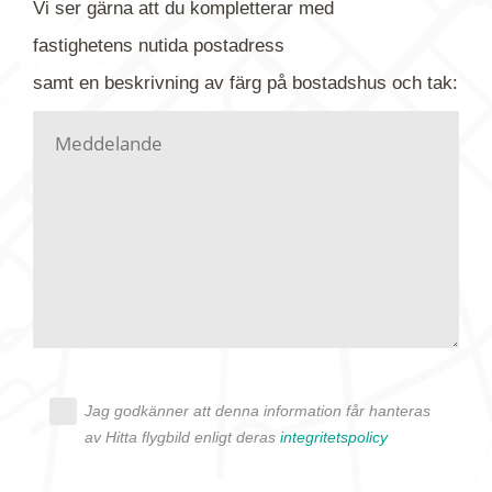
Vi ser gärna att du kompletterar med
gärna av tavlan och bifoga bilden. Skicka sedan
fastighetens
nutida
postadress
din förfrågan till oss.
samt en beskrivning av färg på bostadshus och tak:
Vi letar upp bilden/bilderna i vårt arkiv och
kontaktar dig så fort vi kan, givetvis utan
köptvång. Alla får svar oavsett utfall, men det kan
dröja flera veckor. Är det brådskande som t.ex.
födelsedag eller liknande ber vi dig ange det i
texten.
Jag godkänner att denna information får hanteras
av Hitta flygbild enligt deras
integritetspolicy