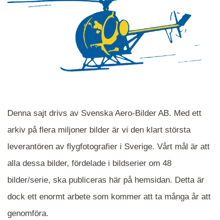
Denna sajt drivs av Svenska Aero-Bilder AB. Med ett
arkiv på flera miljoner bilder är vi den klart största
leverantören av flygfotografier i Sverige. Vårt mål är att
alla dessa bilder, fördelade i bildserier om 48
När du ser blåa, röda eller gröna mappar är det
bilder/serie, ska publiceras här på hemsidan. Detta är
en serie i varje. Dra i kartan för att komma
dock ett enormt arbete som kommer att ta många år att
närmare det område Du söker och klicka på
mappen.
genomföra.