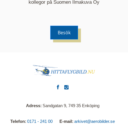
kommer nu visa de fastigheter som finns just här.
kollegor på Suomen Ilmakuva Oy
Besök
Adress
Sandgatan 9, 749 35 Enköping
Telefon
0171 - 241 00
E-mail
arkivet@aerobilder.se