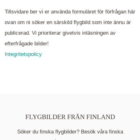
Tillsvidare ber vi er använda formuläret för förfrågan här
ovan om ni söker en särskild flygbild som inte ännu är
publicerad. Vi prioriterar givetvis inläsningen av
efterfrågade bilder!
Integritetspolicy
FLYGBILDER FRÅN FINLAND
Söker du finska flygbilder? Besök våra finska
Mappen är en medelpunkt över fotat område och