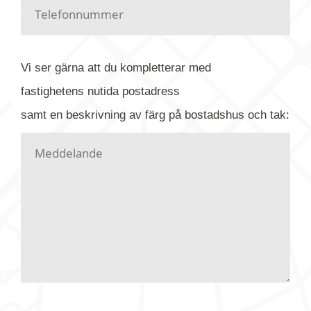
Har du kanske en urblekt flygbild ber vi dig titta på
baksidan där det ibland finns ett arkivnummer plus
flygfoto-företagets namn. Har du möjlighet, fota
Vi ser gärna att du kompletterar med
gärna av tavlan och bifoga bilden. Skicka sedan
fastighetens
nutida
postadress
din förfrågan till oss.
samt en beskrivning av färg på bostadshus och tak:
Vi letar upp bilden/bilderna i vårt arkiv och
kontaktar dig så fort vi kan, givetvis utan
köptvång. Alla får svar oavsett utfall, men det kan
dröja flera veckor. Är det brådskande som t.ex.
födelsedag eller liknande ber vi dig ange det i
texten.