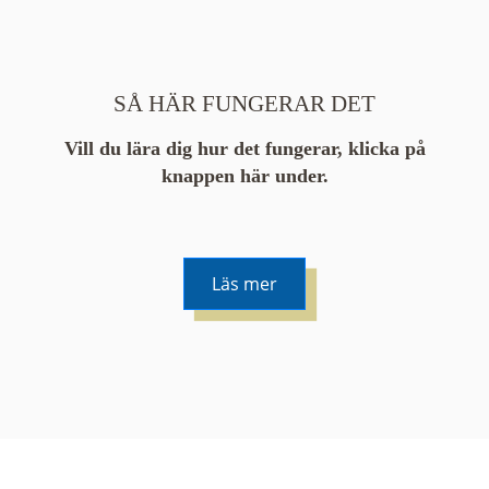
SÅ HÄR FUNGERAR DET
Vill du lära dig hur det fungerar, klicka på
knappen här under.
Läs mer
De runda färgade klustren du ser på kartan visar
hur många serier det finns i området. En serie
innehåller vanligtvis 48 bilder. Klickar du på ett