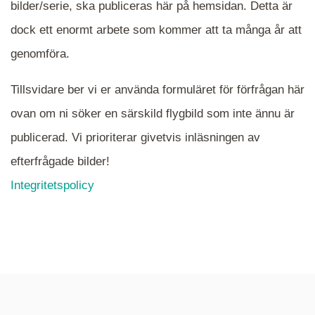
bilder/serie, ska publiceras här på hemsidan. Detta är
en serie i varje. Dra i kartan för att komma
dock ett enormt arbete som kommer att ta många år att
närmare det område Du söker och klicka på
mappen.
genomföra.
Tillsvidare ber vi er använda formuläret för förfrågan här
ovan om ni söker en särskild flygbild som inte ännu är
publicerad. Vi prioriterar givetvis inläsningen av
efterfrågade bilder!
Integritetspolicy