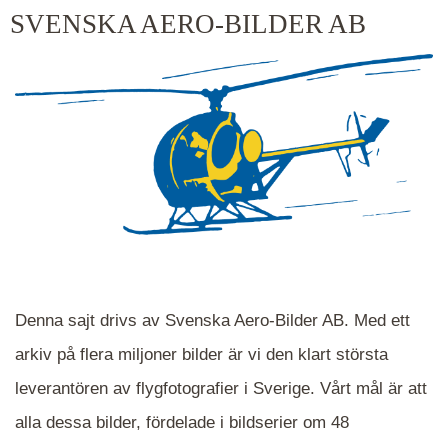
kluster kommer du närmare för varje klick.
SVENSKA AERO-BILDER AB
Denna sajt drivs av Svenska Aero-Bilder AB. Med ett
arkiv på flera miljoner bilder är vi den klart största
leverantören av flygfotografier i Sverige. Vårt mål är att
alla dessa bilder, fördelade i bildserier om 48
När du ser blåa, röda eller gröna mappar är det