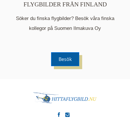
FLYGBILDER FRÅN FINLAND
Söker du finska flygbilder? Besök våra finska
Mappen är en medelpunkt över fotat område och
kommer nu visa de fastigheter som finns just här.
kollegor på Suomen Ilmakuva Oy
Besök