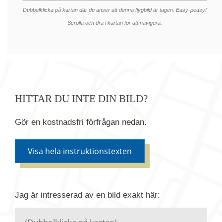
Dubbelklicka på kartan där du anser att denna flygbild är tagen. Easy-peasy!
Scrolla och dra i kartan för att navigera.
HITTAR DU INTE DIN BILD?
Gör en kostnadsfri förfrågan nedan.
Visa hela instruktionstexten
Om du inte hittar bilden du söker i vår bildbank via
Jag är intresserad av en bild
exakt
här:
kartan ovanför kan du istället göra en kostnadsfri