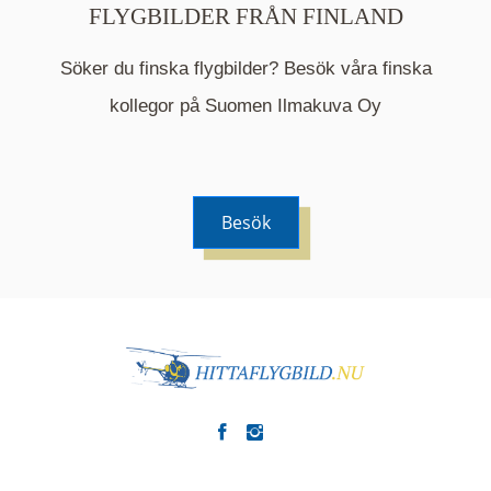
FLYGBILDER FRÅN FINLAND
Söker du finska flygbilder? Besök våra finska
Mappen är en medelpunkt över fotat område och
kommer nu visa de fastigheter som finns just här.
kollegor på Suomen Ilmakuva Oy
Besök