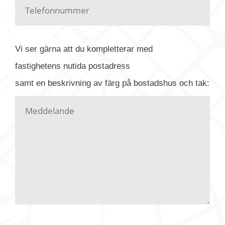
Har du kanske en urblekt flygbild ber vi dig titta på
baksidan där det ibland finns ett arkivnummer plus
flygfoto-företagets namn. Har du möjlighet, fota
Vi ser gärna att du kompletterar med
gärna av tavlan och bifoga bilden. Skicka sedan
fastighetens
nutida
postadress
din förfrågan till oss.
samt en beskrivning av färg på bostadshus och tak:
Vi letar upp bilden/bilderna i vårt arkiv och
kontaktar dig så fort vi kan, givetvis utan
köptvång. Alla får svar oavsett utfall, men det kan
dröja flera veckor. Är det brådskande som t.ex.
födelsedag eller liknande ber vi dig ange det i
texten.