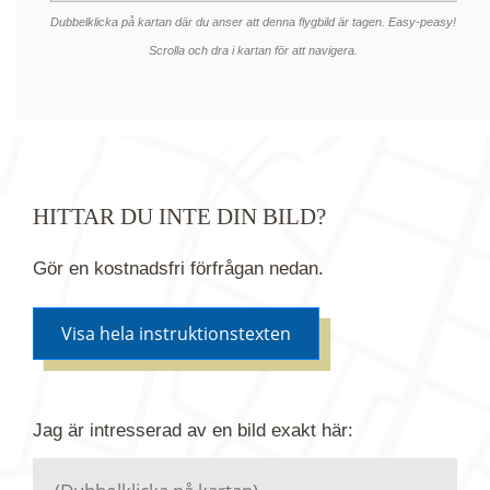
Dubbelklicka på kartan där du anser att denna flygbild är tagen. Easy-peasy!
Scrolla och dra i kartan för att navigera.
HITTAR DU INTE DIN BILD?
Gör en kostnadsfri förfrågan nedan.
Visa hela instruktionstexten
Om du inte hittar bilden du söker i vår bildbank via
Jag är intresserad av en bild
exakt
här:
kartan ovanför kan du istället göra en kostnadsfri