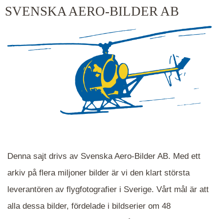
kluster kommer du närmare för varje klick.
SVENSKA AERO-BILDER AB
Denna sajt drivs av Svenska Aero-Bilder AB. Med ett
arkiv på flera miljoner bilder är vi den klart största
leverantören av flygfotografier i Sverige. Vårt mål är att
alla dessa bilder, fördelade i bildserier om 48
När du ser blåa, röda eller gröna mappar är det