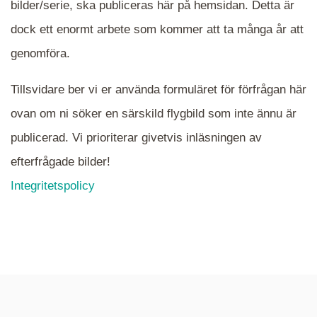
bilder/serie, ska publiceras här på hemsidan. Detta är
en serie i varje. Dra i kartan för att komma
dock ett enormt arbete som kommer att ta många år att
närmare det område Du söker och klicka på
mappen.
genomföra.
Tillsvidare ber vi er använda formuläret för förfrågan här
ovan om ni söker en särskild flygbild som inte ännu är
publicerad. Vi prioriterar givetvis inläsningen av
efterfrågade bilder!
Integritetspolicy