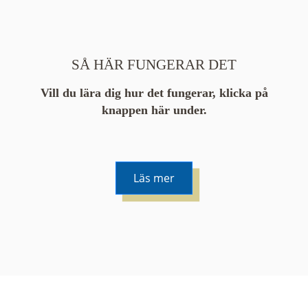
SÅ HÄR FUNGERAR DET
Vill du lära dig hur det fungerar, klicka på
knappen här under.
Läs mer
De runda färgade klustren du ser på kartan visar
hur många serier det finns i området. En serie
innehåller vanligtvis 48 bilder. Klickar du på ett