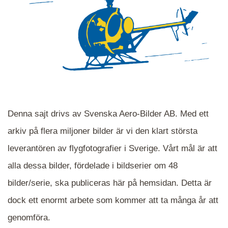
Denna sajt drivs av Svenska Aero-Bilder AB. Med ett
arkiv på flera miljoner bilder är vi den klart största
leverantören av flygfotografier i Sverige. Vårt mål är att
alla dessa bilder, fördelade i bildserier om 48
När du ser blåa, röda eller gröna mappar är det
bilder/serie, ska publiceras här på hemsidan. Detta är
en serie i varje. Dra i kartan för att komma
dock ett enormt arbete som kommer att ta många år att
närmare det område Du söker och klicka på
mappen.
genomföra.