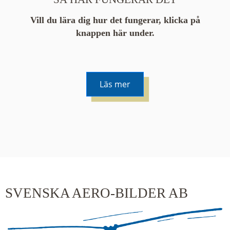
Vill du lära dig hur det fungerar, klicka på
knappen här under.
Läs mer
De runda färgade klustren du ser på kartan visar
hur många serier det finns i området. En serie
innehåller vanligtvis 48 bilder. Klickar du på ett
kluster kommer du närmare för varje klick.
SVENSKA AERO-BILDER AB