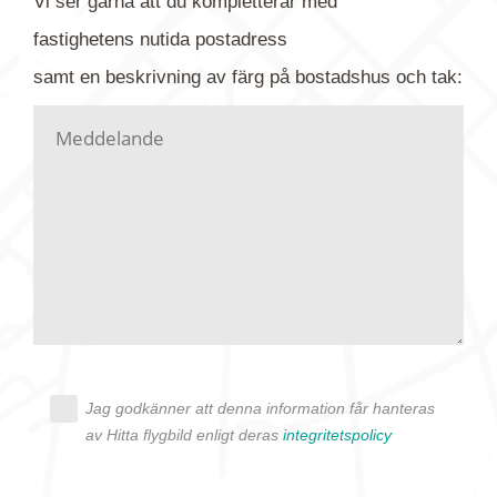
Vi ser gärna att du kompletterar med
gärna av tavlan och bifoga bilden. Skicka sedan
fastighetens
nutida
postadress
din förfrågan till oss.
samt en beskrivning av färg på bostadshus och tak:
Vi letar upp bilden/bilderna i vårt arkiv och
kontaktar dig så fort vi kan, givetvis utan
köptvång. Alla får svar oavsett utfall, men det kan
dröja flera veckor. Är det brådskande som t.ex.
födelsedag eller liknande ber vi dig ange det i
texten.
Jag godkänner att denna information får hanteras
av Hitta flygbild enligt deras
integritetspolicy