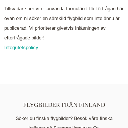
Tillsvidare ber vi er använda formuläret för förfrågan här
ovan om ni söker en särskild flygbild som inte ännu är
publicerad. Vi prioriterar givetvis inläsningen av
efterfrågade bilder!
Integritetspolicy
FLYGBILDER FRÅN FINLAND
Söker du finska flygbilder? Besök våra finska
Mappen är en medelpunkt över fotat område och
kommer nu visa de fastigheter som finns just här.