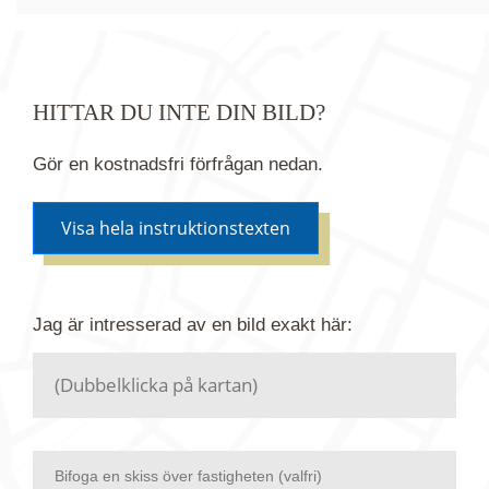
HITTAR DU INTE DIN BILD?
Gör en kostnadsfri förfrågan nedan.
Visa hela instruktionstexten
Om du inte hittar bilden du söker i vår bildbank via
Jag är intresserad av en bild
exakt
här:
kartan ovanför kan du istället göra en kostnadsfri
förfrågan. Vi har flera miljoner bilder i vårt arkiv
men endast en bråkdel av dessa bilder finns i
dagsläget publicerade här.
Bifoga en skiss över fastigheten (valfri)