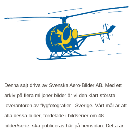
Denna sajt drivs av Svenska Aero-Bilder AB. Med ett
arkiv på flera miljoner bilder är vi den klart största
leverantören av flygfotografier i Sverige. Vårt mål är att
alla dessa bilder, fördelade i bildserier om 48
När du ser blåa, röda eller gröna mappar är det
bilder/serie, ska publiceras här på hemsidan. Detta är
en serie i varje. Dra i kartan för att komma