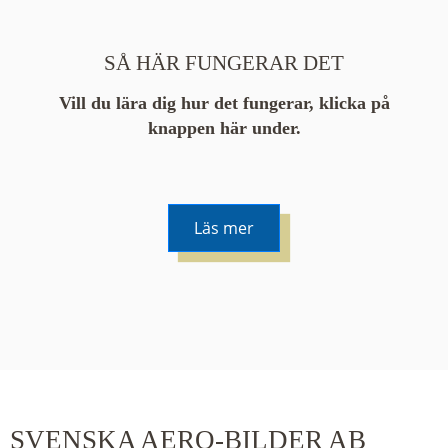
SÅ HÄR FUNGERAR DET
Vill du lära dig hur det fungerar, klicka på
knappen här under.
Läs mer
De runda färgade klustren du ser på kartan visar
hur många serier det finns i området. En serie
innehåller vanligtvis 48 bilder. Klickar du på ett
kluster kommer du närmare för varje klick.
SVENSKA AERO-BILDER AB