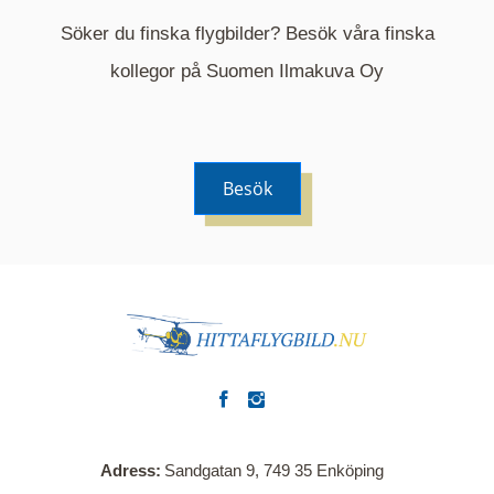
Söker du finska flygbilder? Besök våra finska
Mappen är en medelpunkt över fotat område och
kommer nu visa de fastigheter som finns just här.
kollegor på Suomen Ilmakuva Oy
Besök
Adress
Sandgatan 9, 749 35 Enköping