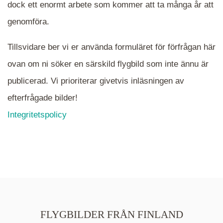
dock ett enormt arbete som kommer att ta många år att
närmare det område Du söker och klicka på
mappen.
genomföra.
Tillsvidare ber vi er använda formuläret för förfrågan här
ovan om ni söker en särskild flygbild som inte ännu är
publicerad. Vi prioriterar givetvis inläsningen av
efterfrågade bilder!
Integritetspolicy
FLYGBILDER FRÅN FINLAND