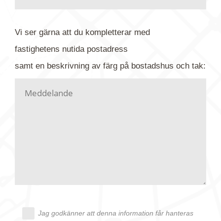
baksidan där det ibland finns ett arkivnummer plus
flygfoto-företagets namn. Har du möjlighet, fota
Vi ser gärna att du kompletterar med
gärna av tavlan och bifoga bilden. Skicka sedan
fastighetens
nutida
postadress
din förfrågan till oss.
samt en beskrivning av färg på bostadshus och tak:
Vi letar upp bilden/bilderna i vårt arkiv och
kontaktar dig så fort vi kan, givetvis utan
köptvång. Alla får svar oavsett utfall, men det kan
dröja flera veckor. Är det brådskande som t.ex.
födelsedag eller liknande ber vi dig ange det i
texten.
Jag godkänner att denna information får hanteras