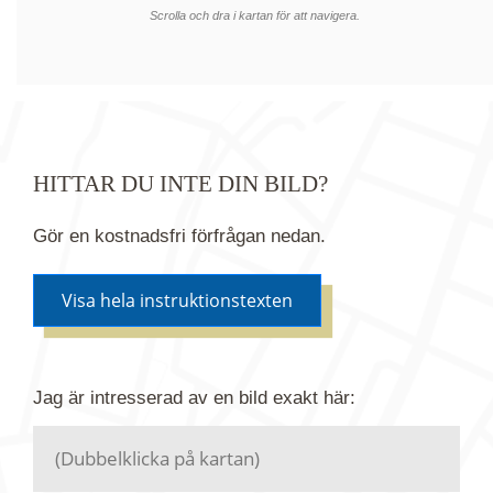
Scrolla och dra i kartan för att navigera.
HITTAR DU INTE DIN BILD?
Gör en kostnadsfri förfrågan nedan.
Visa hela instruktionstexten
Om du inte hittar bilden du söker i vår bildbank via
Jag är intresserad av en bild
exakt
här:
kartan ovanför kan du istället göra en kostnadsfri
förfrågan. Vi har flera miljoner bilder i vårt arkiv