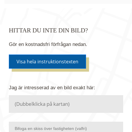
HITTAR DU INTE DIN BILD?
Gör en kostnadsfri förfrågan nedan.
Visa hela instruktionstexten
Om du inte hittar bilden du söker i vår bildbank via
Jag är intresserad av en bild
exakt
här:
kartan ovanför kan du istället göra en kostnadsfri
förfrågan. Vi har flera miljoner bilder i vårt arkiv
men endast en bråkdel av dessa bilder finns i
dagsläget publicerade här.
Bifoga en skiss över fastigheten (valfri)