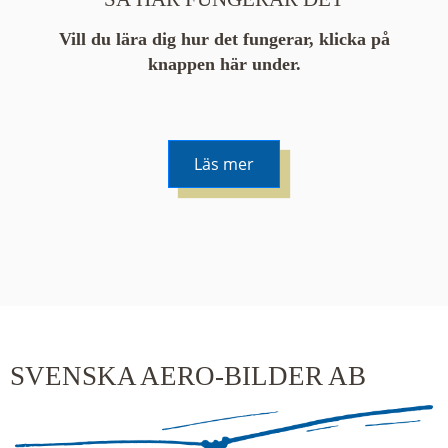
Vill du lära dig hur det fungerar, klicka på
knappen här under.
Läs mer
De runda färgade klustren du ser på kartan visar
hur många serier det finns i området. En serie
innehåller vanligtvis 48 bilder. Klickar du på ett
kluster kommer du närmare för varje klick.
SVENSKA AERO-BILDER AB