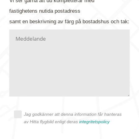
Vi ser gärna att du kompletterar med
gärna av tavlan och bifoga bilden. Skicka sedan
fastighetens
nutida
postadress
din förfrågan till oss.
samt en beskrivning av färg på bostadshus och tak:
Vi letar upp bilden/bilderna i vårt arkiv och
kontaktar dig så fort vi kan, givetvis utan
köptvång. Alla får svar oavsett utfall, men det kan
dröja flera veckor. Är det brådskande som t.ex.
födelsedag eller liknande ber vi dig ange det i
texten.
Jag godkänner att denna information får hanteras
av Hitta flygbild enligt deras
integritetspolicy