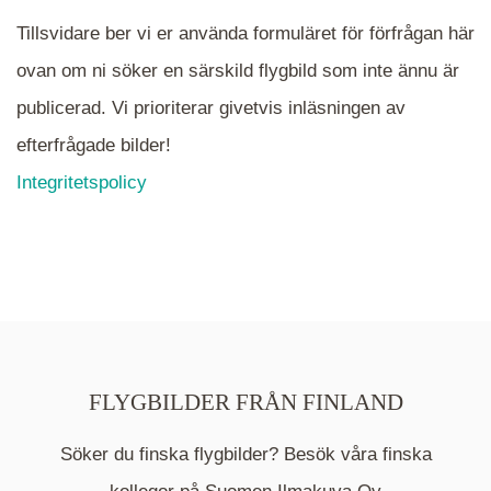
Tillsvidare ber vi er använda formuläret för förfrågan här
ovan om ni söker en särskild flygbild som inte ännu är
publicerad. Vi prioriterar givetvis inläsningen av
efterfrågade bilder!
Integritetspolicy
FLYGBILDER FRÅN FINLAND
Söker du finska flygbilder? Besök våra finska
Mappen är en medelpunkt över fotat område och
kommer nu visa de fastigheter som finns just här.