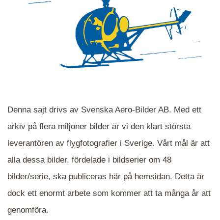
Denna sajt drivs av Svenska Aero-Bilder AB. Med ett
arkiv på flera miljoner bilder är vi den klart största
leverantören av flygfotografier i Sverige. Vårt mål är att
alla dessa bilder, fördelade i bildserier om 48
När du ser blåa, röda eller gröna mappar är det
bilder/serie, ska publiceras här på hemsidan. Detta är
en serie i varje. Dra i kartan för att komma
dock ett enormt arbete som kommer att ta många år att
närmare det område Du söker och klicka på
mappen.
genomföra.