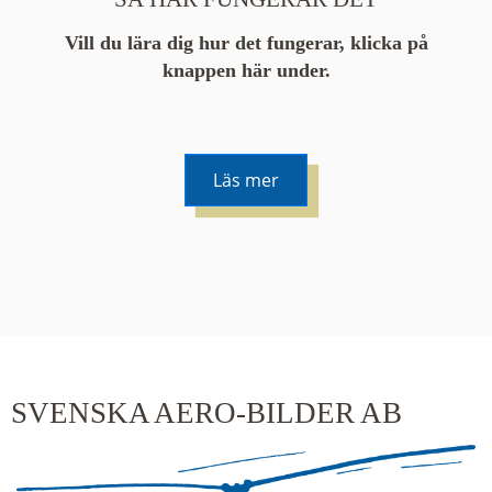
Vill du lära dig hur det fungerar, klicka på
knappen här under.
Läs mer
De runda färgade klustren du ser på kartan visar
hur många serier det finns i området. En serie
innehåller vanligtvis 48 bilder. Klickar du på ett
kluster kommer du närmare för varje klick.
SVENSKA AERO-BILDER AB