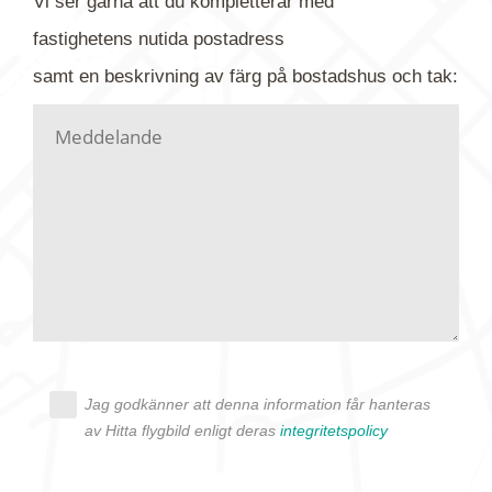
Vi ser gärna att du kompletterar med
gärna av tavlan och bifoga bilden. Skicka sedan
fastighetens
nutida
postadress
din förfrågan till oss.
samt en beskrivning av färg på bostadshus och tak:
Vi letar upp bilden/bilderna i vårt arkiv och
kontaktar dig så fort vi kan, givetvis utan
köptvång. Alla får svar oavsett utfall, men det kan
dröja flera veckor. Är det brådskande som t.ex.
födelsedag eller liknande ber vi dig ange det i
texten.
Jag godkänner att denna information får hanteras
av Hitta flygbild enligt deras
integritetspolicy