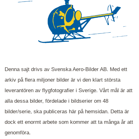
Denna sajt drivs av Svenska Aero-Bilder AB. Med ett
arkiv på flera miljoner bilder är vi den klart största
leverantören av flygfotografier i Sverige. Vårt mål är att
alla dessa bilder, fördelade i bildserier om 48
När du ser blåa, röda eller gröna mappar är det
bilder/serie, ska publiceras här på hemsidan. Detta är
en serie i varje. Dra i kartan för att komma
dock ett enormt arbete som kommer att ta många år att
närmare det område Du söker och klicka på
mappen.
genomföra.