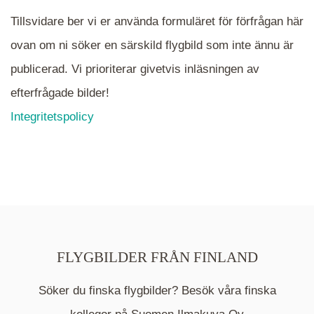
Tillsvidare ber vi er använda formuläret för förfrågan här
ovan om ni söker en särskild flygbild som inte ännu är
publicerad. Vi prioriterar givetvis inläsningen av
efterfrågade bilder!
Integritetspolicy
FLYGBILDER FRÅN FINLAND
Söker du finska flygbilder? Besök våra finska
Mappen är en medelpunkt över fotat område och
kommer nu visa de fastigheter som finns just här.