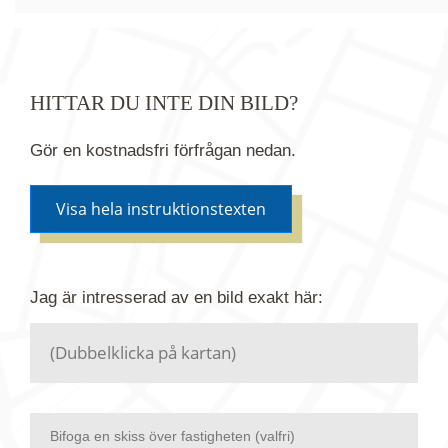
HITTAR DU INTE DIN BILD?
Gör en kostnadsfri förfrågan nedan.
Visa hela instruktionstexten
Om du inte hittar bilden du söker i vår bildbank via
Jag är intresserad av en bild
exakt
här:
kartan ovanför kan du istället göra en kostnadsfri
förfrågan. Vi har flera miljoner bilder i vårt arkiv
men endast en bråkdel av dessa bilder finns i
dagsläget publicerade här.
Bifoga en skiss över fastigheten (valfri)