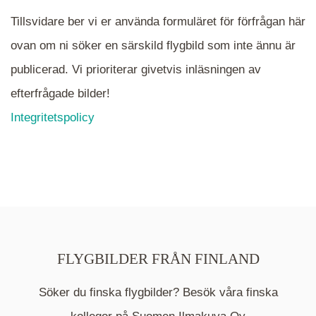
Tillsvidare ber vi er använda formuläret för förfrågan här
ovan om ni söker en särskild flygbild som inte ännu är
publicerad. Vi prioriterar givetvis inläsningen av
efterfrågade bilder!
Integritetspolicy
FLYGBILDER FRÅN FINLAND
Söker du finska flygbilder? Besök våra finska
Mappen är en medelpunkt över fotat område och
kommer nu visa de fastigheter som finns just här.