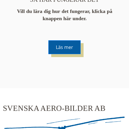
Vill du lära dig hur det fungerar, klicka på
knappen här under.
Läs mer
De runda färgade klustren du ser på kartan visar
hur många serier det finns i området. En serie
innehåller vanligtvis 48 bilder. Klickar du på ett
kluster kommer du närmare för varje klick.
SVENSKA AERO-BILDER AB