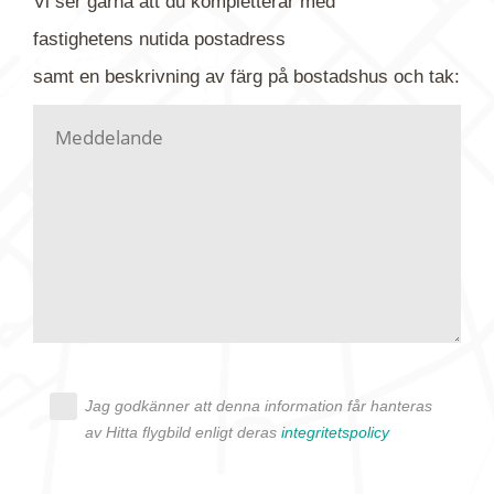
Vi ser gärna att du kompletterar med
gärna av tavlan och bifoga bilden. Skicka sedan
fastighetens
nutida
postadress
din förfrågan till oss.
samt en beskrivning av färg på bostadshus och tak:
Vi letar upp bilden/bilderna i vårt arkiv och
kontaktar dig så fort vi kan, givetvis utan
köptvång. Alla får svar oavsett utfall, men det kan
dröja flera veckor. Är det brådskande som t.ex.
födelsedag eller liknande ber vi dig ange det i
texten.
Jag godkänner att denna information får hanteras
av Hitta flygbild enligt deras
integritetspolicy