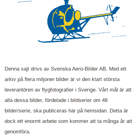
Denna sajt drivs av Svenska Aero-Bilder AB. Med ett
arkiv på flera miljoner bilder är vi den klart största
leverantören av flygfotografier i Sverige. Vårt mål är att
alla dessa bilder, fördelade i bildserier om 48
När du ser blåa, röda eller gröna mappar är det
bilder/serie, ska publiceras här på hemsidan. Detta är
en serie i varje. Dra i kartan för att komma
dock ett enormt arbete som kommer att ta många år att
närmare det område Du söker och klicka på
mappen.
genomföra.