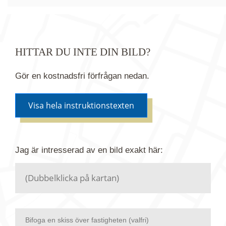
HITTAR DU INTE DIN BILD?
Gör en kostnadsfri förfrågan nedan.
Visa hela instruktionstexten
Om du inte hittar bilden du söker i vår bildbank via
Jag är intresserad av en bild
exakt
här:
kartan ovanför kan du istället göra en kostnadsfri
förfrågan. Vi har flera miljoner bilder i vårt arkiv
men endast en bråkdel av dessa bilder finns i
dagsläget publicerade här.
Bifoga en skiss över fastigheten (valfri)