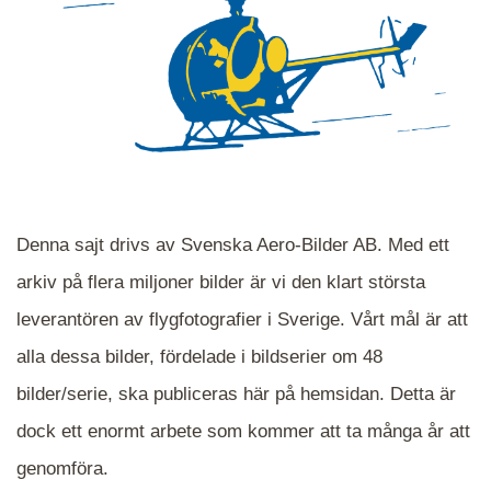
Denna sajt drivs av Svenska Aero-Bilder AB. Med ett
arkiv på flera miljoner bilder är vi den klart största
leverantören av flygfotografier i Sverige. Vårt mål är att
alla dessa bilder, fördelade i bildserier om 48
När du ser blåa, röda eller gröna mappar är det
bilder/serie, ska publiceras här på hemsidan. Detta är
en serie i varje. Dra i kartan för att komma
dock ett enormt arbete som kommer att ta många år att
närmare det område Du söker och klicka på
mappen.
genomföra.