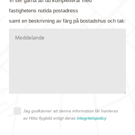
Vi ser gärna att du kompletterar med
gärna av tavlan och bifoga bilden. Skicka sedan
fastighetens
nutida
postadress
din förfrågan till oss.
samt en beskrivning av färg på bostadshus och tak:
Vi letar upp bilden/bilderna i vårt arkiv och
kontaktar dig så fort vi kan, givetvis utan
köptvång. Alla får svar oavsett utfall, men det kan
dröja flera veckor. Är det brådskande som t.ex.
födelsedag eller liknande ber vi dig ange det i
texten.
Jag godkänner att denna information får hanteras
av Hitta flygbild enligt deras
integritetspolicy