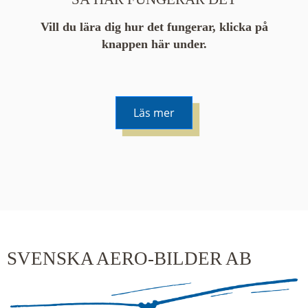
Vill du lära dig hur det fungerar, klicka på
knappen här under.
Läs mer
De runda färgade klustren du ser på kartan visar
hur många serier det finns i området. En serie
innehåller vanligtvis 48 bilder. Klickar du på ett
kluster kommer du närmare för varje klick.
SVENSKA AERO-BILDER AB