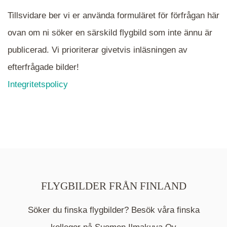
Tillsvidare ber vi er använda formuläret för förfrågan här
ovan om ni söker en särskild flygbild som inte ännu är
publicerad. Vi prioriterar givetvis inläsningen av
efterfrågade bilder!
Integritetspolicy
FLYGBILDER FRÅN FINLAND
Söker du finska flygbilder? Besök våra finska
Mappen är en medelpunkt över fotat område och
kommer nu visa de fastigheter som finns just här.