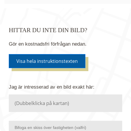
HITTAR DU INTE DIN BILD?
Gör en kostnadsfri förfrågan nedan.
Visa hela instruktionstexten
Om du inte hittar bilden du söker i vår bildbank via
Jag är intresserad av en bild
exakt
här:
kartan ovanför kan du istället göra en kostnadsfri
förfrågan. Vi har flera miljoner bilder i vårt arkiv
men endast en bråkdel av dessa bilder finns i
dagsläget publicerade här.
Bifoga en skiss över fastigheten (valfri)