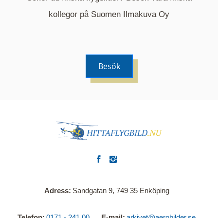
Mappen är en medelpunkt över fotat område och
kommer nu visa de fastigheter som finns just här.
kollegor på Suomen Ilmakuva Oy
Besök
Adress
Sandgatan 9, 749 35 Enköping
Telefon
0171 - 241 00
E-mail
arkivet@aerobilder.se