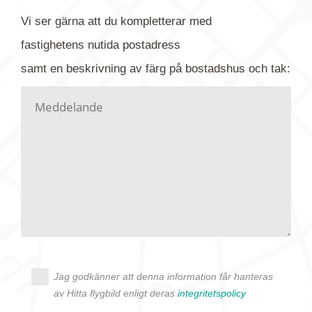
flygfoto-företagets namn. Har du möjlighet, fota
Vi ser gärna att du kompletterar med
gärna av tavlan och bifoga bilden. Skicka sedan
fastighetens
nutida
postadress
din förfrågan till oss.
samt en beskrivning av färg på bostadshus och tak:
Vi letar upp bilden/bilderna i vårt arkiv och
kontaktar dig så fort vi kan, givetvis utan
köptvång. Alla får svar oavsett utfall, men det kan
dröja flera veckor. Är det brådskande som t.ex.
födelsedag eller liknande ber vi dig ange det i
texten.
Jag godkänner att denna information får hanteras
av Hitta flygbild enligt deras
integritetspolicy