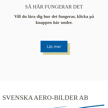
SÅ HÄR FUNGERAR DET
Vill du lära dig hur det fungerar, klicka på
knappen här under.
Läs mer
De runda färgade klustren du ser på kartan visar
hur många serier det finns i området. En serie
innehåller vanligtvis 48 bilder. Klickar du på ett
kluster kommer du närmare för varje klick.
SVENSKA AERO-BILDER AB