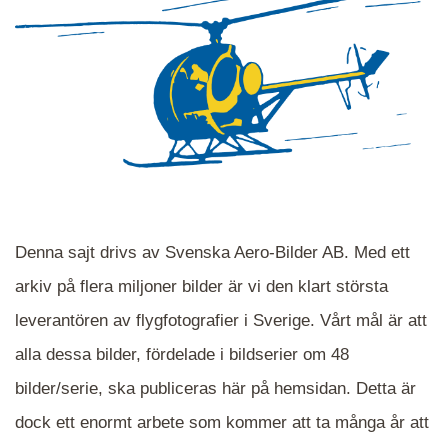
Denna sajt drivs av Svenska Aero-Bilder AB. Med ett
arkiv på flera miljoner bilder är vi den klart största
leverantören av flygfotografier i Sverige. Vårt mål är att
alla dessa bilder, fördelade i bildserier om 48
När du ser blåa, röda eller gröna mappar är det
bilder/serie, ska publiceras här på hemsidan. Detta är
en serie i varje. Dra i kartan för att komma
dock ett enormt arbete som kommer att ta många år att
närmare det område Du söker och klicka på