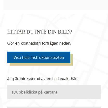
HITTAR DU INTE DIN BILD?
Gör en kostnadsfri förfrågan nedan.
Visa hela instruktionstexten
Om du inte hittar bilden du söker i vår bildbank via
Jag är intresserad av en bild
exakt
här:
kartan ovanför kan du istället göra en kostnadsfri
förfrågan. Vi har flera miljoner bilder i vårt arkiv
men endast en bråkdel av dessa bilder finns i