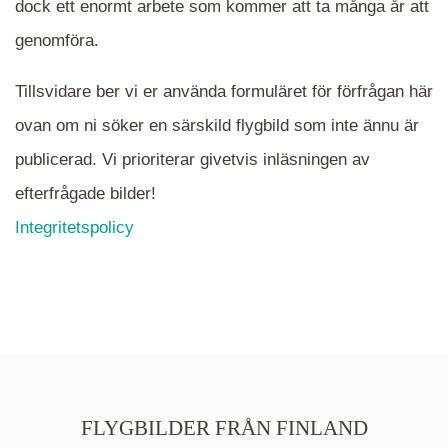
dock ett enormt arbete som kommer att ta många år att
närmare det område Du söker och klicka på
mappen.
genomföra.
Tillsvidare ber vi er använda formuläret för förfrågan här
ovan om ni söker en särskild flygbild som inte ännu är
publicerad. Vi prioriterar givetvis inläsningen av
efterfrågade bilder!
Integritetspolicy
FLYGBILDER FRÅN FINLAND