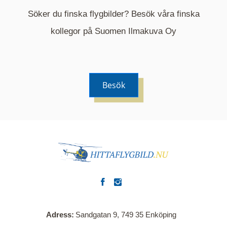
Söker du finska flygbilder? Besök våra finska
Mappen är en medelpunkt över fotat område och
kommer nu visa de fastigheter som finns just här.
kollegor på Suomen Ilmakuva Oy
Besök
Adress
Sandgatan 9, 749 35 Enköping