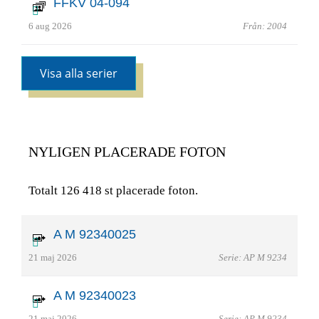
FFKV 04-094
6 aug 2026
Från: 2004
Visa alla serier
NYLIGEN PLACERADE FOTON
Totalt 126 418 st placerade foton.
A M 92340025
21 maj 2026
Serie: AP M 9234
A M 92340023
21 maj 2026
Serie: AP M 9234