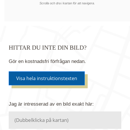
Scrolla och dra i kartan för att navigera.
HITTAR DU INTE DIN BILD?
Gör en kostnadsfri förfrågan nedan.
Visa hela instruktionstexten
Om du inte hittar bilden du söker i vår bildbank via
Jag är intresserad av en bild
exakt
här:
kartan ovanför kan du istället göra en kostnadsfri
förfrågan. Vi har flera miljoner bilder i vårt arkiv
men endast en bråkdel av dessa bilder finns i