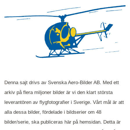
Denna sajt drivs av Svenska Aero-Bilder AB. Med ett
arkiv på flera miljoner bilder är vi den klart största
leverantören av flygfotografier i Sverige. Vårt mål är att
alla dessa bilder, fördelade i bildserier om 48
När du ser blåa, röda eller gröna mappar är det
bilder/serie, ska publiceras här på hemsidan. Detta är
en serie i varje. Dra i kartan för att komma