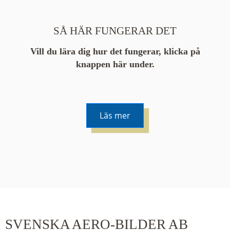
SÅ HÄR FUNGERAR DET
Vill du lära dig hur det fungerar, klicka på
knappen här under.
Läs mer
De runda färgade klustren du ser på kartan visar
hur många serier det finns i området. En serie
innehåller vanligtvis 48 bilder. Klickar du på ett
kluster kommer du närmare för varje klick.
SVENSKA AERO-BILDER AB