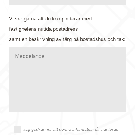
baksidan där det ibland finns ett arkivnummer plus
flygfoto-företagets namn. Har du möjlighet, fota
Vi ser gärna att du kompletterar med
gärna av tavlan och bifoga bilden. Skicka sedan
fastighetens
nutida
postadress
din förfrågan till oss.
samt en beskrivning av färg på bostadshus och tak:
Vi letar upp bilden/bilderna i vårt arkiv och
kontaktar dig så fort vi kan, givetvis utan
köptvång. Alla får svar oavsett utfall, men det kan
dröja flera veckor. Är det brådskande som t.ex.
födelsedag eller liknande ber vi dig ange det i
texten.
Jag godkänner att denna information får hanteras