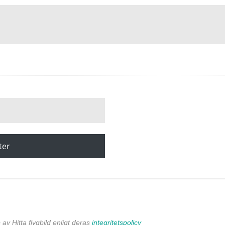
ter
av Hitta flygbild enligt deras
integritetspolicy