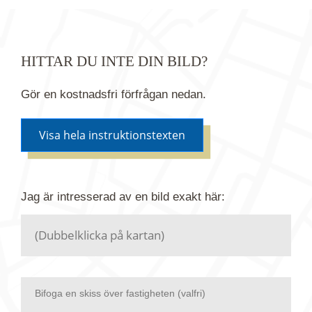
HITTAR DU INTE DIN BILD?
Gör en kostnadsfri förfrågan nedan.
Visa hela instruktionstexten
Om du inte hittar bilden du söker i vår bildbank via
Jag är intresserad av en bild
exakt
här:
kartan ovanför kan du istället göra en kostnadsfri
förfrågan. Vi har flera miljoner bilder i vårt arkiv
men endast en bråkdel av dessa bilder finns i
dagsläget publicerade här.
Bifoga en skiss över fastigheten (valfri)