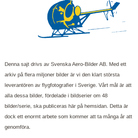
Denna sajt drivs av Svenska Aero-Bilder AB. Med ett
arkiv på flera miljoner bilder är vi den klart största
leverantören av flygfotografier i Sverige. Vårt mål är att
alla dessa bilder, fördelade i bildserier om 48
När du ser blåa, röda eller gröna mappar är det
bilder/serie, ska publiceras här på hemsidan. Detta är
en serie i varje. Dra i kartan för att komma
dock ett enormt arbete som kommer att ta många år att
närmare det område Du söker och klicka på
mappen.
genomföra.