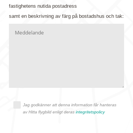
gärna av tavlan och bifoga bilden. Skicka sedan
fastighetens
nutida
postadress
din förfrågan till oss.
samt en beskrivning av färg på bostadshus och tak:
Vi letar upp bilden/bilderna i vårt arkiv och
kontaktar dig så fort vi kan, givetvis utan
köptvång. Alla får svar oavsett utfall, men det kan
dröja flera veckor. Är det brådskande som t.ex.
födelsedag eller liknande ber vi dig ange det i
texten.
Jag godkänner att denna information får hanteras
av Hitta flygbild enligt deras
integritetspolicy