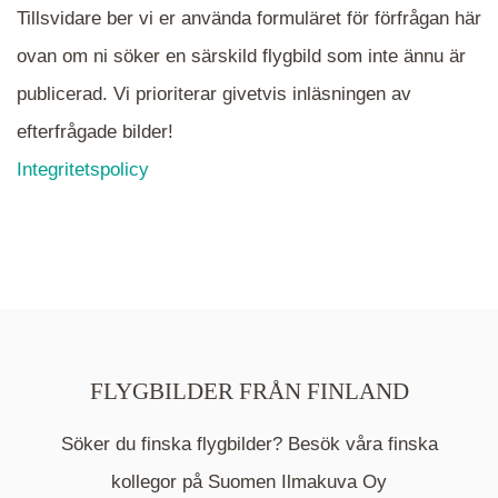
Tillsvidare ber vi er använda formuläret för förfrågan här
ovan om ni söker en särskild flygbild som inte ännu är
publicerad. Vi prioriterar givetvis inläsningen av
efterfrågade bilder!
Integritetspolicy
FLYGBILDER FRÅN FINLAND
Söker du finska flygbilder? Besök våra finska
Mappen är en medelpunkt över fotat område och
kommer nu visa de fastigheter som finns just här.
kollegor på Suomen Ilmakuva Oy