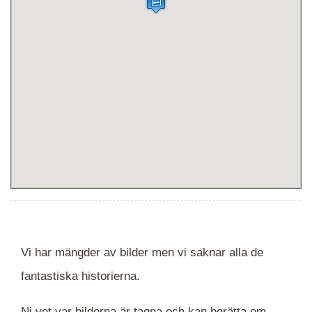
Vi har mängder av bilder men vi saknar alla de
fantastiska historierna.
Ni vet var bilderna är tagna och kan berätta om