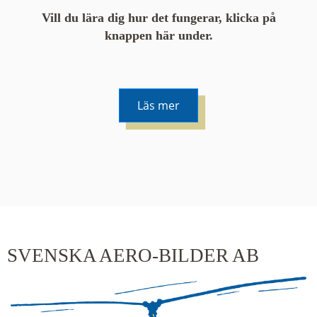
Vill du lära dig hur det fungerar, klicka på
knappen här under.
Läs mer
De runda färgade klustren du ser på kartan visar
hur många serier det finns i området. En serie
innehåller vanligtvis 48 bilder. Klickar du på ett
kluster kommer du närmare för varje klick.
SVENSKA AERO-BILDER AB