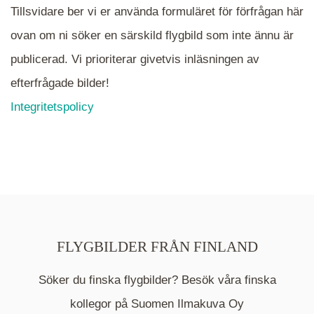
Tillsvidare ber vi er använda formuläret för förfrågan här
ovan om ni söker en särskild flygbild som inte ännu är
publicerad. Vi prioriterar givetvis inläsningen av
efterfrågade bilder!
Integritetspolicy
FLYGBILDER FRÅN FINLAND
Söker du finska flygbilder? Besök våra finska
Mappen är en medelpunkt över fotat område och
kommer nu visa de fastigheter som finns just här.
kollegor på Suomen Ilmakuva Oy