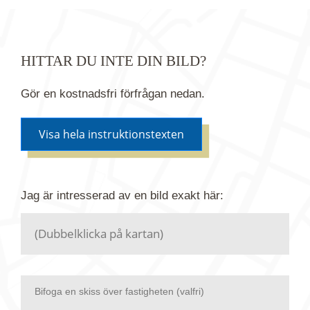
HITTAR DU INTE DIN BILD?
Gör en kostnadsfri förfrågan nedan.
Visa hela instruktionstexten
Om du inte hittar bilden du söker i vår bildbank via
Jag är intresserad av en bild
exakt
här:
kartan ovanför kan du istället göra en kostnadsfri
förfrågan. Vi har flera miljoner bilder i vårt arkiv
men endast en bråkdel av dessa bilder finns i
dagsläget publicerade här.
Bifoga en skiss över fastigheten (valfri)