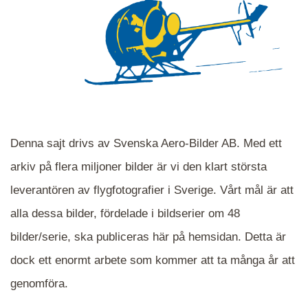
Denna sajt drivs av Svenska Aero-Bilder AB. Med ett
arkiv på flera miljoner bilder är vi den klart största
leverantören av flygfotografier i Sverige. Vårt mål är att
alla dessa bilder, fördelade i bildserier om 48
När du ser blåa, röda eller gröna mappar är det
bilder/serie, ska publiceras här på hemsidan. Detta är
en serie i varje. Dra i kartan för att komma
dock ett enormt arbete som kommer att ta många år att
närmare det område Du söker och klicka på
mappen.
genomföra.