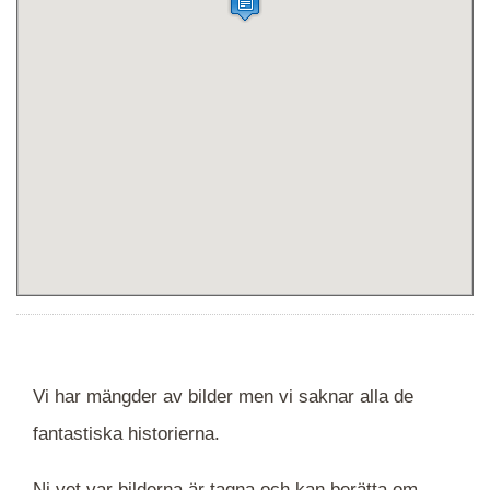
Vi har mängder av bilder men vi saknar alla de
fantastiska historierna.
Ni vet var bilderna är tagna och kan berätta om