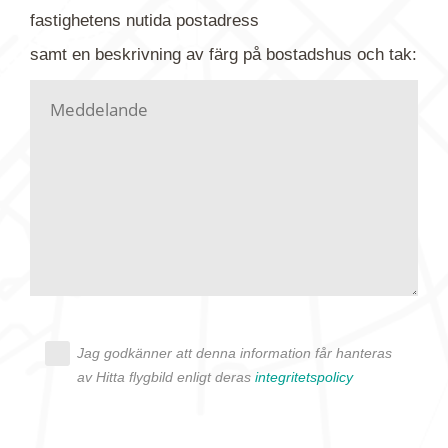
gärna av tavlan och bifoga bilden. Skicka sedan
fastighetens
nutida
postadress
din förfrågan till oss.
samt en beskrivning av färg på bostadshus och tak:
Vi letar upp bilden/bilderna i vårt arkiv och
kontaktar dig så fort vi kan, givetvis utan
köptvång. Alla får svar oavsett utfall, men det kan
dröja flera veckor. Är det brådskande som t.ex.
födelsedag eller liknande ber vi dig ange det i
texten.
Jag godkänner att denna information får hanteras
av Hitta flygbild enligt deras
integritetspolicy