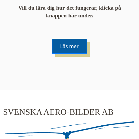
Vill du lära dig hur det fungerar, klicka på
knappen här under.
Läs mer
De runda färgade klustren du ser på kartan visar
hur många serier det finns i området. En serie
innehåller vanligtvis 48 bilder. Klickar du på ett
kluster kommer du närmare för varje klick.
SVENSKA AERO-BILDER AB