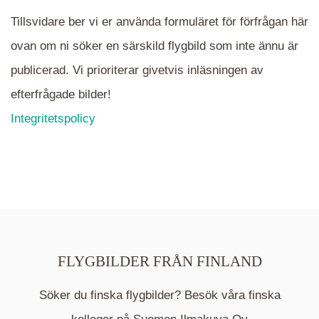
Tillsvidare ber vi er använda formuläret för förfrågan här
ovan om ni söker en särskild flygbild som inte ännu är
publicerad. Vi prioriterar givetvis inläsningen av
efterfrågade bilder!
Integritetspolicy
FLYGBILDER FRÅN FINLAND
Söker du finska flygbilder? Besök våra finska
Mappen är en medelpunkt över fotat område och
kommer nu visa de fastigheter som finns just här.