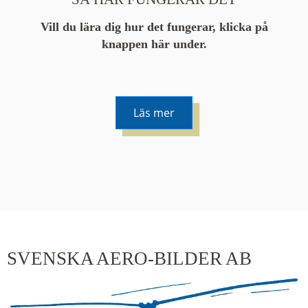
Vill du lära dig hur det fungerar, klicka på
knappen här under.
Läs mer
De runda färgade klustren du ser på kartan visar
hur många serier det finns i området. En serie
innehåller vanligtvis 48 bilder. Klickar du på ett
kluster kommer du närmare för varje klick.
SVENSKA AERO-BILDER AB