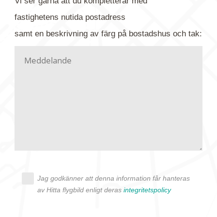
Vi ser gärna att du kompletterar med
gärna av tavlan och bifoga bilden. Skicka sedan
fastighetens
nutida
postadress
din förfrågan till oss.
samt en beskrivning av färg på bostadshus och tak:
Vi letar upp bilden/bilderna i vårt arkiv och
kontaktar dig så fort vi kan, givetvis utan
köptvång. Alla får svar oavsett utfall, men det kan
dröja flera veckor. Är det brådskande som t.ex.
födelsedag eller liknande ber vi dig ange det i
texten.
Jag godkänner att denna information får hanteras
av Hitta flygbild enligt deras
integritetspolicy