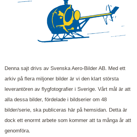
Denna sajt drivs av Svenska Aero-Bilder AB. Med ett
arkiv på flera miljoner bilder är vi den klart största
leverantören av flygfotografier i Sverige. Vårt mål är att
alla dessa bilder, fördelade i bildserier om 48
När du ser blåa, röda eller gröna mappar är det
bilder/serie, ska publiceras här på hemsidan. Detta är
en serie i varje. Dra i kartan för att komma
dock ett enormt arbete som kommer att ta många år att
närmare det område Du söker och klicka på
mappen.
genomföra.