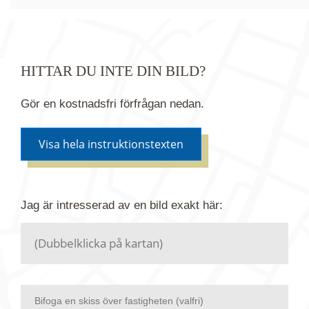
HITTAR DU INTE DIN BILD?
Gör en kostnadsfri förfrågan nedan.
Visa hela instruktionstexten
Om du inte hittar bilden du söker i vår bildbank via
Jag är intresserad av en bild
exakt
här:
kartan ovanför kan du istället göra en kostnadsfri
förfrågan. Vi har flera miljoner bilder i vårt arkiv
men endast en bråkdel av dessa bilder finns i
dagsläget publicerade här.
Bifoga en skiss över fastigheten (valfri)