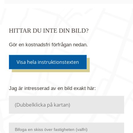
HITTAR DU INTE DIN BILD?
Gör en kostnadsfri förfrågan nedan.
Visa hela instruktionstexten
Om du inte hittar bilden du söker i vår bildbank via
Jag är intresserad av en bild
exakt
här:
kartan ovanför kan du istället göra en kostnadsfri
förfrågan. Vi har flera miljoner bilder i vårt arkiv
men endast en bråkdel av dessa bilder finns i
dagsläget publicerade här.
Bifoga en skiss över fastigheten (valfri)