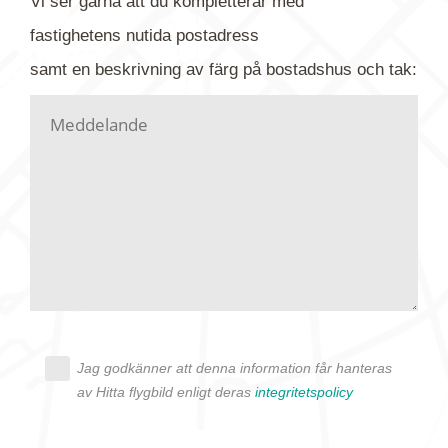
Vi ser gärna att du kompletterar med
gärna av tavlan och bifoga bilden. Skicka sedan
fastighetens
nutida
postadress
din förfrågan till oss.
samt en beskrivning av färg på bostadshus och tak:
Vi letar upp bilden/bilderna i vårt arkiv och
kontaktar dig så fort vi kan, givetvis utan
köptvång. Alla får svar oavsett utfall, men det kan
dröja flera veckor. Är det brådskande som t.ex.
födelsedag eller liknande ber vi dig ange det i
texten.
Jag godkänner att denna information får hanteras
av Hitta flygbild enligt deras
integritetspolicy