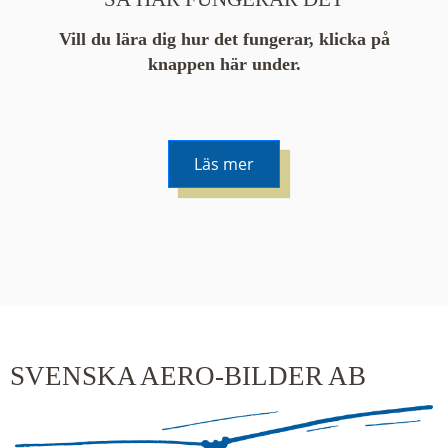
Vill du lära dig hur det fungerar, klicka på
knappen här under.
Läs mer
De runda färgade klustren du ser på kartan visar
hur många serier det finns i området. En serie
innehåller vanligtvis 48 bilder. Klickar du på ett
kluster kommer du närmare för varje klick.
SVENSKA AERO-BILDER AB