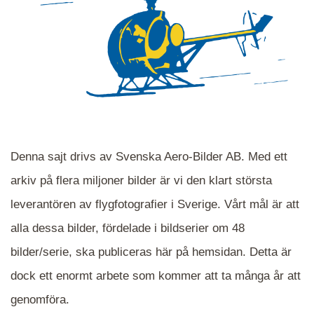
Denna sajt drivs av Svenska Aero-Bilder AB. Med ett
arkiv på flera miljoner bilder är vi den klart största
leverantören av flygfotografier i Sverige. Vårt mål är att
alla dessa bilder, fördelade i bildserier om 48
När du ser blåa, röda eller gröna mappar är det
bilder/serie, ska publiceras här på hemsidan. Detta är
en serie i varje. Dra i kartan för att komma
dock ett enormt arbete som kommer att ta många år att
närmare det område Du söker och klicka på
mappen.
genomföra.