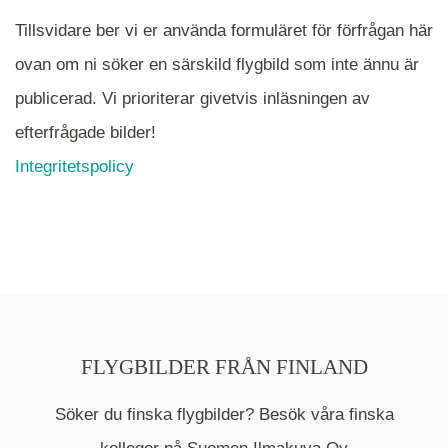
Tillsvidare ber vi er använda formuläret för förfrågan här
ovan om ni söker en särskild flygbild som inte ännu är
publicerad. Vi prioriterar givetvis inläsningen av
efterfrågade bilder!
Integritetspolicy
FLYGBILDER FRÅN FINLAND
Söker du finska flygbilder? Besök våra finska
Mappen är en medelpunkt över fotat område och
kommer nu visa de fastigheter som finns just här.