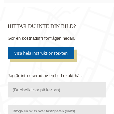
HITTAR DU INTE DIN BILD?
Gör en kostnadsfri förfrågan nedan.
Visa hela instruktionstexten
Om du inte hittar bilden du söker i vår bildbank via
Jag är intresserad av en bild
exakt
här:
kartan ovanför kan du istället göra en kostnadsfri
förfrågan. Vi har flera miljoner bilder i vårt arkiv
men endast en bråkdel av dessa bilder finns i
dagsläget publicerade här.
Bifoga en skiss över fastigheten (valfri)