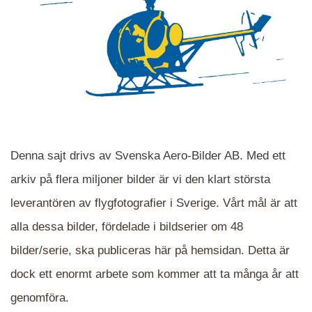
Denna sajt drivs av Svenska Aero-Bilder AB. Med ett
arkiv på flera miljoner bilder är vi den klart största
leverantören av flygfotografier i Sverige. Vårt mål är att
alla dessa bilder, fördelade i bildserier om 48
När du ser blåa, röda eller gröna mappar är det
bilder/serie, ska publiceras här på hemsidan. Detta är
en serie i varje. Dra i kartan för att komma
dock ett enormt arbete som kommer att ta många år att
närmare det område Du söker och klicka på
mappen.
genomföra.