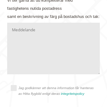
Vi ser gärna att du kompletterar med
gärna av tavlan och bifoga bilden. Skicka sedan
fastighetens
nutida
postadress
din förfrågan till oss.
samt en beskrivning av färg på bostadshus och tak:
Vi letar upp bilden/bilderna i vårt arkiv och
kontaktar dig så fort vi kan, givetvis utan
köptvång. Alla får svar oavsett utfall, men det kan
dröja flera veckor. Är det brådskande som t.ex.
födelsedag eller liknande ber vi dig ange det i
texten.
Jag godkänner att denna information får hanteras
av Hitta flygbild enligt deras
integritetspolicy