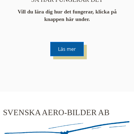
Vill du lära dig hur det fungerar, klicka på
knappen här under.
Läs mer
De runda färgade klustren du ser på kartan visar
hur många serier det finns i området. En serie
innehåller vanligtvis 48 bilder. Klickar du på ett
kluster kommer du närmare för varje klick.
SVENSKA AERO-BILDER AB