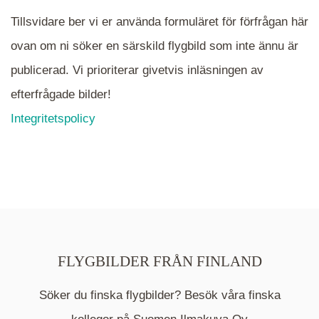
Tillsvidare ber vi er använda formuläret för förfrågan här
ovan om ni söker en särskild flygbild som inte ännu är
publicerad. Vi prioriterar givetvis inläsningen av
efterfrågade bilder!
Integritetspolicy
FLYGBILDER FRÅN FINLAND
Söker du finska flygbilder? Besök våra finska
Mappen är en medelpunkt över fotat område och
kommer nu visa de fastigheter som finns just här.