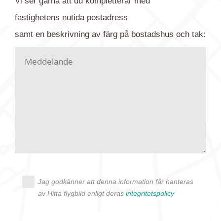
Vi ser gärna att du kompletterar med
gärna av tavlan och bifoga bilden. Skicka sedan
fastighetens
nutida
postadress
din förfrågan till oss.
samt en beskrivning av färg på bostadshus och tak:
Vi letar upp bilden/bilderna i vårt arkiv och
kontaktar dig så fort vi kan, givetvis utan
köptvång. Alla får svar oavsett utfall, men det kan
dröja flera veckor. Är det brådskande som t.ex.
födelsedag eller liknande ber vi dig ange det i
texten.
Jag godkänner att denna information får hanteras
av Hitta flygbild enligt deras
integritetspolicy