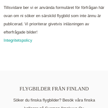
Tillsvidare ber vi er använda formuläret för förfrågan här
ovan om ni söker en särskild flygbild som inte ännu är
publicerad. Vi prioriterar givetvis inläsningen av
efterfrågade bilder!
Integritetspolicy
FLYGBILDER FRÅN FINLAND
Söker du finska flygbilder? Besök våra finska
Mappen är en medelpunkt över fotat område och
kommer nu visa de fastigheter som finns just här.