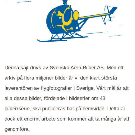
Denna sajt drivs av Svenska Aero-Bilder AB. Med ett
arkiv på flera miljoner bilder är vi den klart största
leverantören av flygfotografier i Sverige. Vårt mål är att
alla dessa bilder, fördelade i bildserier om 48
När du ser blåa, röda eller gröna mappar är det
bilder/serie, ska publiceras här på hemsidan. Detta är
en serie i varje. Dra i kartan för att komma
dock ett enormt arbete som kommer att ta många år att
närmare det område Du söker och klicka på
mappen.
genomföra.