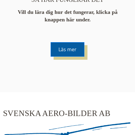
Vill du lära dig hur det fungerar, klicka på
knappen här under.
Läs mer
De runda färgade klustren du ser på kartan visar
hur många serier det finns i området. En serie
innehåller vanligtvis 48 bilder. Klickar du på ett
kluster kommer du närmare för varje klick.
SVENSKA AERO-BILDER AB