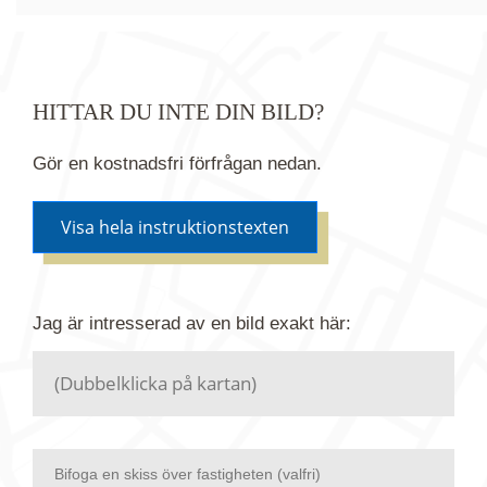
HITTAR DU INTE DIN BILD?
Gör en kostnadsfri förfrågan nedan.
Visa hela instruktionstexten
Om du inte hittar bilden du söker i vår bildbank via
Jag är intresserad av en bild
exakt
här:
kartan ovanför kan du istället göra en kostnadsfri
förfrågan. Vi har flera miljoner bilder i vårt arkiv
men endast en bråkdel av dessa bilder finns i
dagsläget publicerade här.
Bifoga en skiss över fastigheten (valfri)