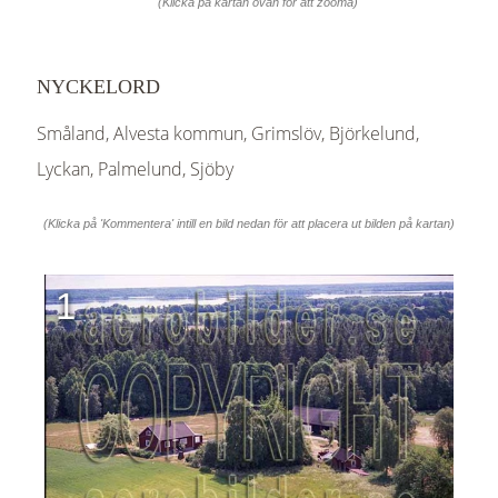
(Klicka på kartan ovan för att zooma)
NYCKELORD
Småland, Alvesta kommun, Grimslöv, Björkelund,
Lyckan, Palmelund, Sjöby
(Klicka på 'Kommentera' intill en bild nedan för att placera ut bilden på kartan)
1