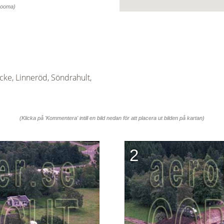
 zooma)
ke, Linneröd, Söndrahult,
(Klicka på 'Kommentera' intill en bild nedan för att placera ut bilden på kartan)
2