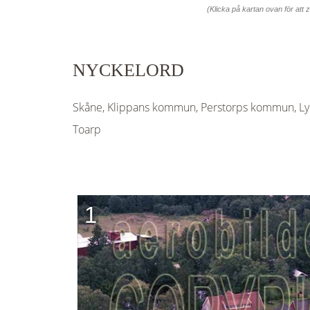
(Klicka på kartan ovan för att
NYCKELORD
Skåne, Klippans kommun, Perstorps kommun, Lyc
Toarp
1