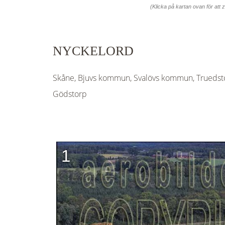
(Klicka på kartan ovan för att
NYCKELORD
Skåne, Bjuvs kommun, Svalövs kommun, Truedsto
Gödstorp
1