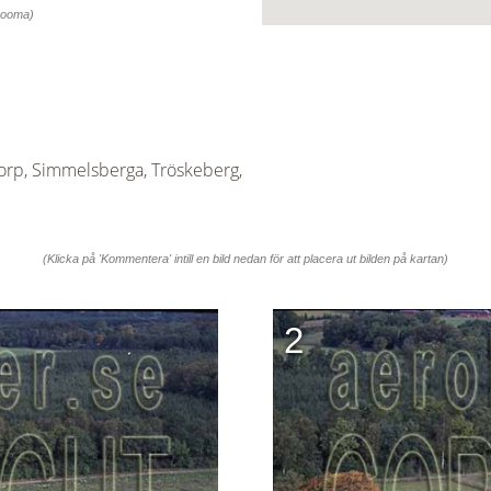
 zooma)
rp, Simmelsberga, Tröskeberg,
(Klicka på 'Kommentera' intill en bild nedan för att placera ut bilden på kartan)
2