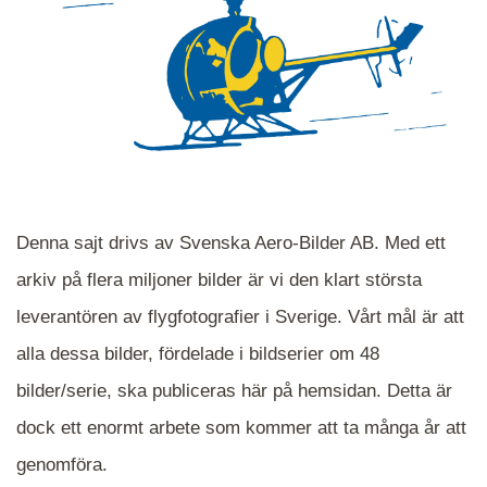
Denna sajt drivs av Svenska Aero-Bilder AB. Med ett
arkiv på flera miljoner bilder är vi den klart största
leverantören av flygfotografier i Sverige. Vårt mål är att
alla dessa bilder, fördelade i bildserier om 48
När du ser blåa, röda eller gröna mappar är det
bilder/serie, ska publiceras här på hemsidan. Detta är
en serie i varje. Dra i kartan för att komma
dock ett enormt arbete som kommer att ta många år att
närmare det område Du söker och klicka på
mappen.
genomföra.