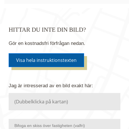
HITTAR DU INTE DIN BILD?
Gör en kostnadsfri förfrågan nedan.
Visa hela instruktionstexten
Om du inte hittar bilden du söker i vår bildbank via
Jag är intresserad av en bild
exakt
här:
kartan ovanför kan du istället göra en kostnadsfri
förfrågan. Vi har flera miljoner bilder i vårt arkiv
men endast en bråkdel av dessa bilder finns i
dagsläget publicerade här.
Bifoga en skiss över fastigheten (valfri)