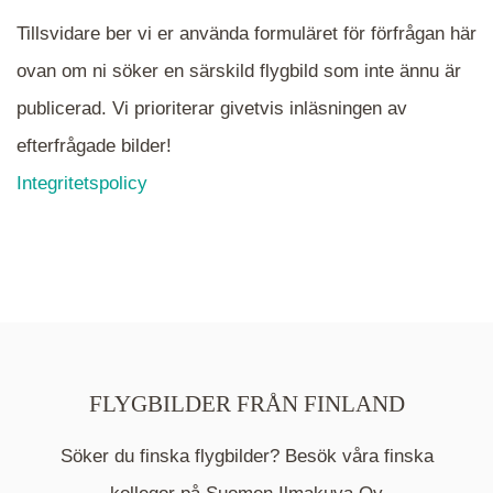
Tillsvidare ber vi er använda formuläret för förfrågan här
ovan om ni söker en särskild flygbild som inte ännu är
publicerad. Vi prioriterar givetvis inläsningen av
efterfrågade bilder!
Integritetspolicy
FLYGBILDER FRÅN FINLAND
Söker du finska flygbilder? Besök våra finska
Mappen är en medelpunkt över fotat område och
kommer nu visa de fastigheter som finns just här.