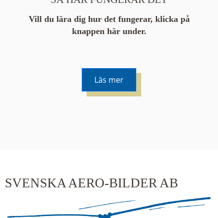
Vill du lära dig hur det fungerar, klicka på
knappen här under.
Läs mer
De runda färgade klustren du ser på kartan visar
hur många serier det finns i området. En serie
innehåller vanligtvis 48 bilder. Klickar du på ett
kluster kommer du närmare för varje klick.
SVENSKA AERO-BILDER AB