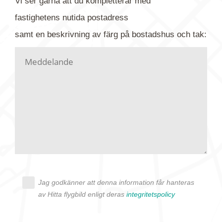
Vi ser gärna att du kompletterar med
gärna av tavlan och bifoga bilden. Skicka sedan
fastighetens
nutida
postadress
din förfrågan till oss.
samt en beskrivning av färg på bostadshus och tak:
Vi letar upp bilden/bilderna i vårt arkiv och
kontaktar dig så fort vi kan, givetvis utan
köptvång. Alla får svar oavsett utfall, men det kan
dröja flera veckor. Är det brådskande som t.ex.
födelsedag eller liknande ber vi dig ange det i
texten.
Jag godkänner att denna information får hanteras
av Hitta flygbild enligt deras
integritetspolicy