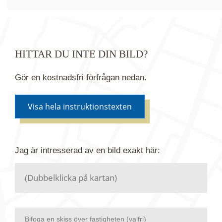
HITTAR DU INTE DIN BILD?
Gör en kostnadsfri förfrågan nedan.
Visa hela instruktionstexten
Om du inte hittar bilden du söker i vår bildbank via
Jag är intresserad av en bild
exakt
här:
kartan ovanför kan du istället göra en kostnadsfri
förfrågan. Vi har flera miljoner bilder i vårt arkiv
men endast en bråkdel av dessa bilder finns i
dagsläget publicerade här.
Bifoga en skiss över fastigheten (valfri)