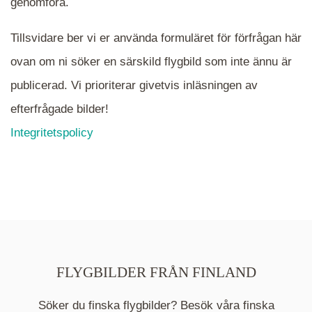
mappen.
genomföra.
Tillsvidare ber vi er använda formuläret för förfrågan här
ovan om ni söker en särskild flygbild som inte ännu är
publicerad. Vi prioriterar givetvis inläsningen av
efterfrågade bilder!
Integritetspolicy
FLYGBILDER FRÅN FINLAND
Söker du finska flygbilder? Besök våra finska
Mappen är en medelpunkt över fotat område och