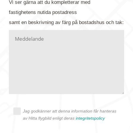
Vi ser gärna att du kompletterar med
gärna av tavlan och bifoga bilden. Skicka sedan
fastighetens
nutida
postadress
din förfrågan till oss.
samt en beskrivning av färg på bostadshus och tak:
Vi letar upp bilden/bilderna i vårt arkiv och
kontaktar dig så fort vi kan, givetvis utan
köptvång. Alla får svar oavsett utfall, men det kan
dröja flera veckor. Är det brådskande som t.ex.
födelsedag eller liknande ber vi dig ange det i
texten.
Jag godkänner att denna information får hanteras
av Hitta flygbild enligt deras
integritetspolicy