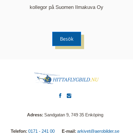
kommer nu visa de fastigheter som finns just här.
kollegor på Suomen Ilmakuva Oy
Besök
Adress
Sandgatan 9, 749 35 Enköping
Telefon
0171 - 241 00
E-mail
arkivet@aerobilder.se