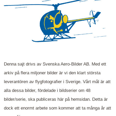
Denna sajt drivs av Svenska Aero-Bilder AB. Med ett
arkiv på flera miljoner bilder är vi den klart största
leverantören av flygfotografier i Sverige. Vårt mål är att
alla dessa bilder, fördelade i bildserier om 48
När du ser blåa, röda eller gröna mappar är det
bilder/serie, ska publiceras här på hemsidan. Detta är
en serie i varje. Dra i kartan för att komma
dock ett enormt arbete som kommer att ta många år att
närmare det område Du söker och klicka på