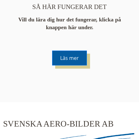
SÅ HÄR FUNGERAR DET
Vill du lära dig hur det fungerar, klicka på
knappen här under.
Läs mer
De runda färgade klustren du ser på kartan visar
hur många serier det finns i området. En serie
innehåller vanligtvis 48 bilder. Klickar du på ett
kluster kommer du närmare för varje klick.
SVENSKA AERO-BILDER AB