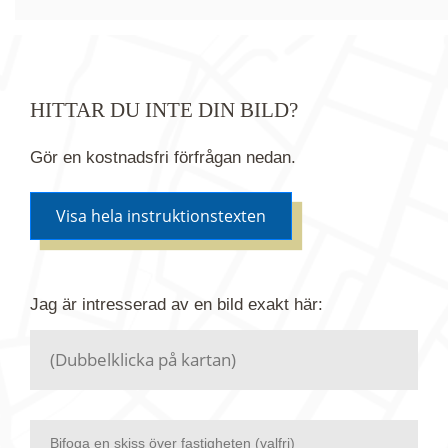
HITTAR DU INTE DIN BILD?
Gör en kostnadsfri förfrågan nedan.
Visa hela instruktionstexten
Om du inte hittar bilden du söker i vår bildbank via
Jag är intresserad av en bild
exakt
här:
kartan ovanför kan du istället göra en kostnadsfri
förfrågan. Vi har flera miljoner bilder i vårt arkiv
men endast en bråkdel av dessa bilder finns i
dagsläget publicerade här.
Bifoga en skiss över fastigheten (valfri)