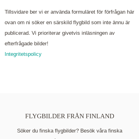
Tillsvidare ber vi er använda formuläret för förfrågan här
ovan om ni söker en särskild flygbild som inte ännu är
publicerad. Vi prioriterar givetvis inläsningen av
efterfrågade bilder!
Integritetspolicy
FLYGBILDER FRÅN FINLAND
Söker du finska flygbilder? Besök våra finska
Mappen är en medelpunkt över fotat område och