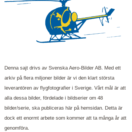
Denna sajt drivs av Svenska Aero-Bilder AB. Med ett
arkiv på flera miljoner bilder är vi den klart största
leverantören av flygfotografier i Sverige. Vårt mål är att
alla dessa bilder, fördelade i bildserier om 48
När du ser blåa, röda eller gröna mappar är det
bilder/serie, ska publiceras här på hemsidan. Detta är
en serie i varje. Dra i kartan för att komma
dock ett enormt arbete som kommer att ta många år att
närmare det område Du söker och klicka på
mappen.
genomföra.