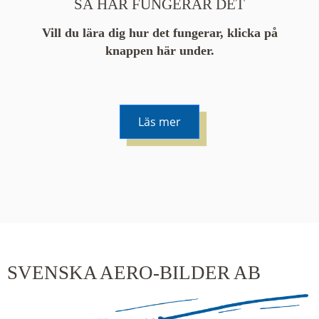
SÅ HÄR FUNGERAR DET
Vill du lära dig hur det fungerar, klicka på
knappen här under.
Läs mer
De runda färgade klustren du ser på kartan visar
hur många serier det finns i området. En serie
innehåller vanligtvis 48 bilder. Klickar du på ett
kluster kommer du närmare för varje klick.
SVENSKA AERO-BILDER AB