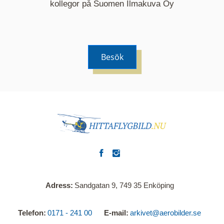
kommer nu visa de fastigheter som finns just här.
kollegor på Suomen Ilmakuva Oy
Besök
Adress
Sandgatan 9, 749 35 Enköping
Telefon
0171 - 241 00
E-mail
arkivet@aerobilder.se