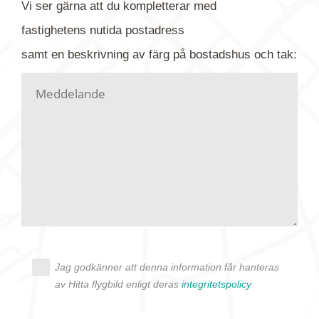
Vi ser gärna att du kompletterar med
gärna av tavlan och bifoga bilden. Skicka sedan
fastighetens
nutida
postadress
din förfrågan till oss.
samt en beskrivning av färg på bostadshus och tak:
Vi letar upp bilden/bilderna i vårt arkiv och
kontaktar dig så fort vi kan, givetvis utan
köptvång. Alla får svar oavsett utfall, men det kan
dröja flera veckor. Är det brådskande som t.ex.
födelsedag eller liknande ber vi dig ange det i
texten.
Jag godkänner att denna information får hanteras
av Hitta flygbild enligt deras
integritetspolicy