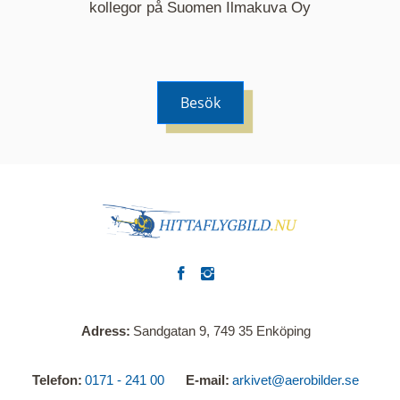
kommer nu visa de fastigheter som finns just här.
kollegor på Suomen Ilmakuva Oy
Besök
Adress
Sandgatan 9, 749 35 Enköping
Telefon
0171 - 241 00
E-mail
arkivet@aerobilder.se