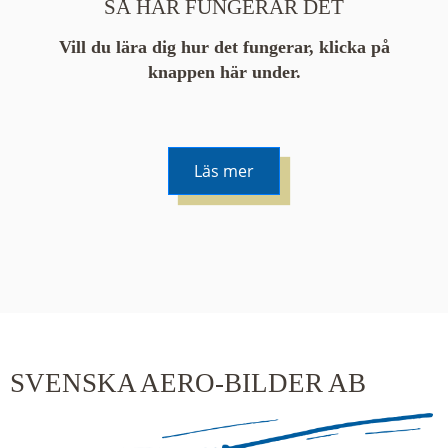
SÅ HÄR FUNGERAR DET
Vill du lära dig hur det fungerar, klicka på
knappen här under.
Läs mer
De runda färgade klustren du ser på kartan visar
hur många serier det finns i området. En serie
innehåller vanligtvis 48 bilder. Klickar du på ett
kluster kommer du närmare för varje klick.
SVENSKA AERO-BILDER AB