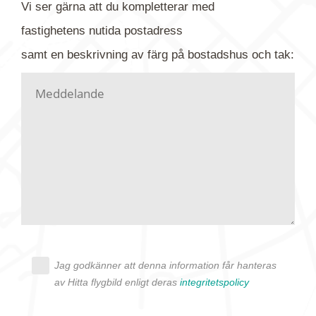
Vi ser gärna att du kompletterar med
gärna av tavlan och bifoga bilden. Skicka sedan
fastighetens
nutida
postadress
din förfrågan till oss.
samt en beskrivning av färg på bostadshus och tak:
Vi letar upp bilden/bilderna i vårt arkiv och
kontaktar dig så fort vi kan, givetvis utan
köptvång. Alla får svar oavsett utfall, men det kan
dröja flera veckor. Är det brådskande som t.ex.
födelsedag eller liknande ber vi dig ange det i
texten.
Jag godkänner att denna information får hanteras
av Hitta flygbild enligt deras
integritetspolicy