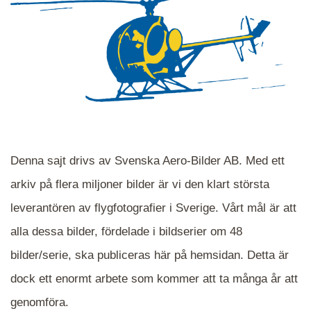
Denna sajt drivs av Svenska Aero-Bilder AB. Med ett
arkiv på flera miljoner bilder är vi den klart största
leverantören av flygfotografier i Sverige. Vårt mål är att
alla dessa bilder, fördelade i bildserier om 48
När du ser blåa, röda eller gröna mappar är det
bilder/serie, ska publiceras här på hemsidan. Detta är
en serie i varje. Dra i kartan för att komma
dock ett enormt arbete som kommer att ta många år att
närmare det område Du söker och klicka på
mappen.
genomföra.