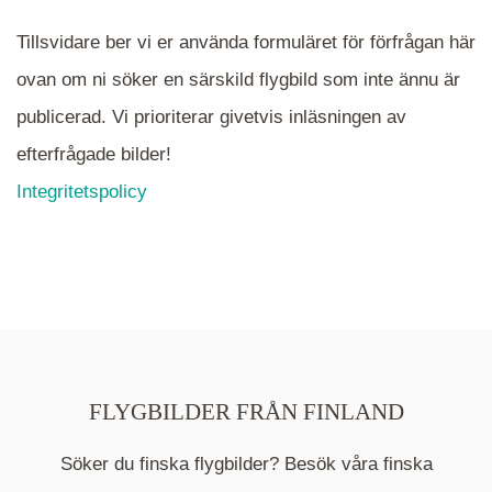
Tillsvidare ber vi er använda formuläret för förfrågan här
ovan om ni söker en särskild flygbild som inte ännu är
publicerad. Vi prioriterar givetvis inläsningen av
efterfrågade bilder!
Integritetspolicy
FLYGBILDER FRÅN FINLAND
Söker du finska flygbilder? Besök våra finska
Mappen är en medelpunkt över fotat område och