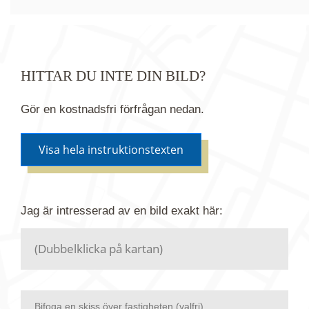
HITTAR DU INTE DIN BILD?
Gör en kostnadsfri förfrågan nedan.
Visa hela instruktionstexten
Om du inte hittar bilden du söker i vår bildbank via
Jag är intresserad av en bild
exakt
här:
kartan ovanför kan du istället göra en kostnadsfri
förfrågan. Vi har flera miljoner bilder i vårt arkiv
men endast en bråkdel av dessa bilder finns i
dagsläget publicerade här.
Bifoga en skiss över fastigheten (valfri)