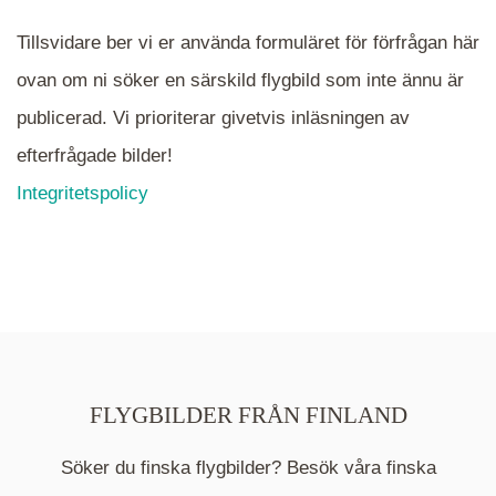
Tillsvidare ber vi er använda formuläret för förfrågan här
ovan om ni söker en särskild flygbild som inte ännu är
publicerad. Vi prioriterar givetvis inläsningen av
efterfrågade bilder!
Integritetspolicy
FLYGBILDER FRÅN FINLAND
Söker du finska flygbilder? Besök våra finska
Mappen är en medelpunkt över fotat område och