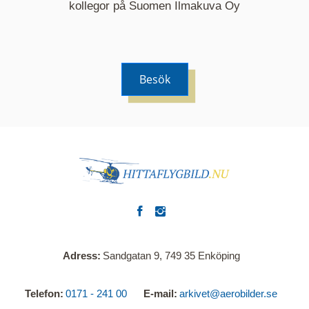
kommer nu visa de fastigheter som finns just här.
kollegor på Suomen Ilmakuva Oy
Besök
Adress
Sandgatan 9, 749 35 Enköping
Telefon
0171 - 241 00
E-mail
arkivet@aerobilder.se