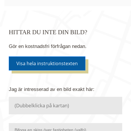
HITTAR DU INTE DIN BILD?
Gör en kostnadsfri förfrågan nedan.
Visa hela instruktionstexten
Om du inte hittar bilden du söker i vår bildbank via
Jag är intresserad av en bild
exakt
här:
kartan ovanför kan du istället göra en kostnadsfri
förfrågan. Vi har flera miljoner bilder i vårt arkiv
men endast en bråkdel av dessa bilder finns i
dagsläget publicerade här.
Bifoga en skiss över fastigheten (valfri)