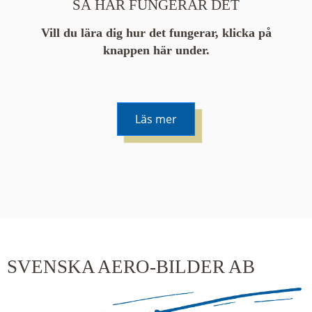
SÅ HÄR FUNGERAR DET
Vill du lära dig hur det fungerar, klicka på
knappen här under.
Läs mer
De runda färgade klustren du ser på kartan visar
hur många serier det finns i området. En serie
innehåller vanligtvis 48 bilder. Klickar du på ett
kluster kommer du närmare för varje klick.
SVENSKA AERO-BILDER AB