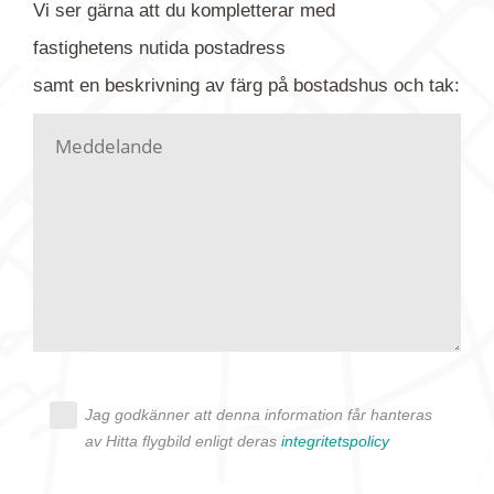
Vi ser gärna att du kompletterar med
gärna av tavlan och bifoga bilden. Skicka sedan
fastighetens
nutida
postadress
din förfrågan till oss.
samt en beskrivning av färg på bostadshus och tak:
Vi letar upp bilden/bilderna i vårt arkiv och
kontaktar dig så fort vi kan, givetvis utan
köptvång. Alla får svar oavsett utfall, men det kan
dröja flera veckor. Är det brådskande som t.ex.
födelsedag eller liknande ber vi dig ange det i
texten.
Jag godkänner att denna information får hanteras
av Hitta flygbild enligt deras
integritetspolicy