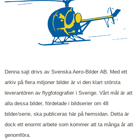
Denna sajt drivs av Svenska Aero-Bilder AB. Med ett
arkiv på flera miljoner bilder är vi den klart största
leverantören av flygfotografier i Sverige. Vårt mål är att
alla dessa bilder, fördelade i bildserier om 48
När du ser blåa, röda eller gröna mappar är det
bilder/serie, ska publiceras här på hemsidan. Detta är
en serie i varje. Dra i kartan för att komma
dock ett enormt arbete som kommer att ta många år att
närmare det område Du söker och klicka på
mappen.
genomföra.