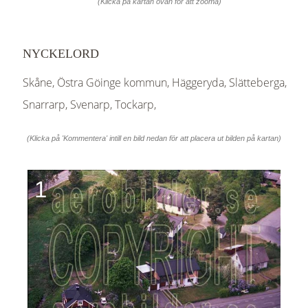
(Klicka på kartan ovan för att zooma)
NYCKELORD
Skåne, Östra Göinge kommun, Häggeryda, Slätteberga,
Snarrarp, Svenarp, Tockarp,
(Klicka på 'Kommentera' intill en bild nedan för att placera ut bilden på kartan)
1