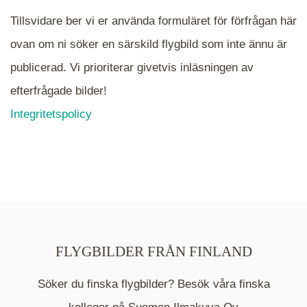
Tillsvidare ber vi er använda formuläret för förfrågan här
ovan om ni söker en särskild flygbild som inte ännu är
publicerad. Vi prioriterar givetvis inläsningen av
efterfrågade bilder!
Integritetspolicy
FLYGBILDER FRÅN FINLAND
Söker du finska flygbilder? Besök våra finska
Mappen är en medelpunkt över fotat område och
kommer nu visa de fastigheter som finns just här.