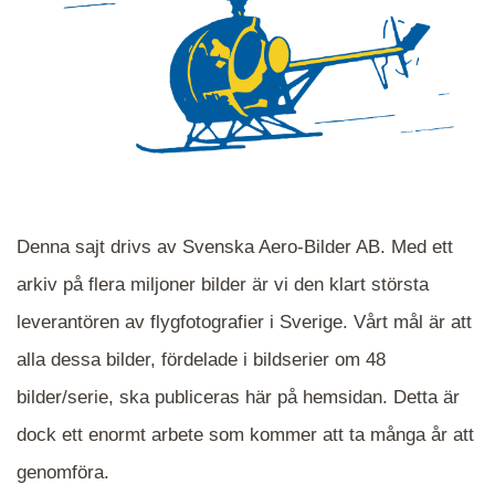
Denna sajt drivs av Svenska Aero-Bilder AB. Med ett
arkiv på flera miljoner bilder är vi den klart största
leverantören av flygfotografier i Sverige. Vårt mål är att
alla dessa bilder, fördelade i bildserier om 48
När du ser blåa, röda eller gröna mappar är det
bilder/serie, ska publiceras här på hemsidan. Detta är
en serie i varje. Dra i kartan för att komma
dock ett enormt arbete som kommer att ta många år att
närmare det område Du söker och klicka på
mappen.
genomföra.