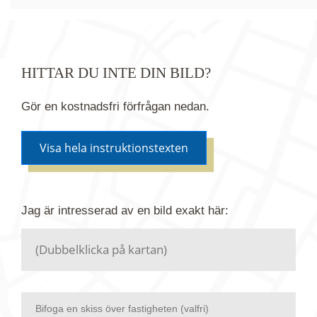
HITTAR DU INTE DIN BILD?
Gör en kostnadsfri förfrågan nedan.
Visa hela instruktionstexten
Om du inte hittar bilden du söker i vår bildbank via
Jag är intresserad av en bild
exakt
här:
kartan ovanför kan du istället göra en kostnadsfri
förfrågan. Vi har flera miljoner bilder i vårt arkiv
men endast en bråkdel av dessa bilder finns i
dagsläget publicerade här.
Bifoga en skiss över fastigheten (valfri)