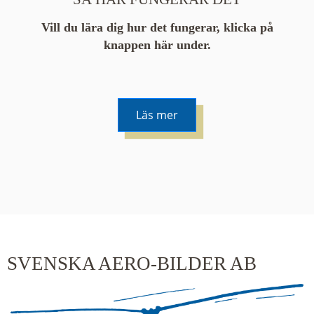
Vill du lära dig hur det fungerar, klicka på
knappen här under.
Läs mer
De runda färgade klustren du ser på kartan visar
hur många serier det finns i området. En serie
innehåller vanligtvis 48 bilder. Klickar du på ett
kluster kommer du närmare för varje klick.
SVENSKA AERO-BILDER AB