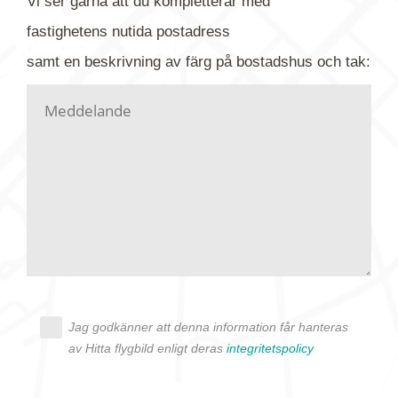
Vi ser gärna att du kompletterar med
gärna av tavlan och bifoga bilden. Skicka sedan
fastighetens
nutida
postadress
din förfrågan till oss.
samt en beskrivning av färg på bostadshus och tak:
Vi letar upp bilden/bilderna i vårt arkiv och
kontaktar dig så fort vi kan, givetvis utan
köptvång. Alla får svar oavsett utfall, men det kan
dröja flera veckor. Är det brådskande som t.ex.
födelsedag eller liknande ber vi dig ange det i
texten.
Jag godkänner att denna information får hanteras
av Hitta flygbild enligt deras
integritetspolicy