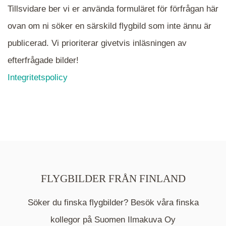
Tillsvidare ber vi er använda formuläret för förfrågan här
ovan om ni söker en särskild flygbild som inte ännu är
publicerad. Vi prioriterar givetvis inläsningen av
efterfrågade bilder!
Integritetspolicy
FLYGBILDER FRÅN FINLAND
Söker du finska flygbilder? Besök våra finska
Mappen är en medelpunkt över fotat område och
kommer nu visa de fastigheter som finns just här.
kollegor på Suomen Ilmakuva Oy