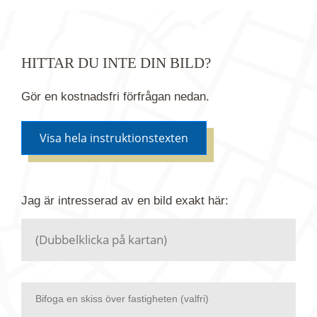
HITTAR DU INTE DIN BILD?
Gör en kostnadsfri förfrågan nedan.
Visa hela instruktionstexten
Om du inte hittar bilden du söker i vår bildbank via
Jag är intresserad av en bild
exakt
här:
kartan ovanför kan du istället göra en kostnadsfri
förfrågan. Vi har flera miljoner bilder i vårt arkiv
men endast en bråkdel av dessa bilder finns i
dagsläget publicerade här.
Bifoga en skiss över fastigheten (valfri)