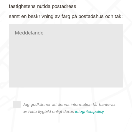
gärna av tavlan och bifoga bilden. Skicka sedan
fastighetens
nutida
postadress
din förfrågan till oss.
samt en beskrivning av färg på bostadshus och tak:
Vi letar upp bilden/bilderna i vårt arkiv och
kontaktar dig så fort vi kan, givetvis utan
köptvång. Alla får svar oavsett utfall, men det kan
dröja flera veckor. Är det brådskande som t.ex.
födelsedag eller liknande ber vi dig ange det i
texten.
Jag godkänner att denna information får hanteras
av Hitta flygbild enligt deras
integritetspolicy