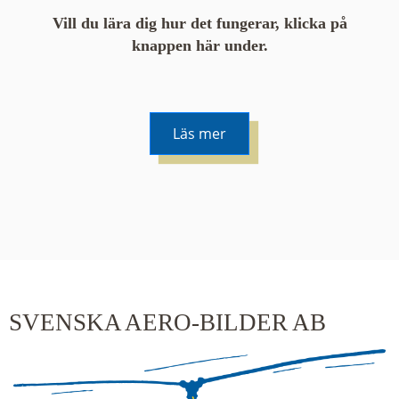
Vill du lära dig hur det fungerar, klicka på
knappen här under.
Läs mer
De runda färgade klustren du ser på kartan visar
hur många serier det finns i området. En serie
innehåller vanligtvis 48 bilder. Klickar du på ett
kluster kommer du närmare för varje klick.
SVENSKA AERO-BILDER AB