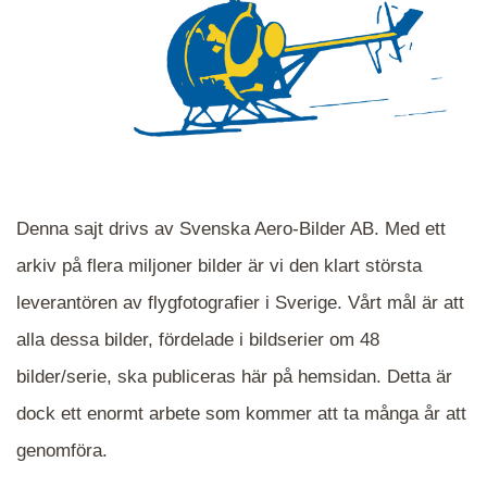
Denna sajt drivs av Svenska Aero-Bilder AB. Med ett
arkiv på flera miljoner bilder är vi den klart största
leverantören av flygfotografier i Sverige. Vårt mål är att
alla dessa bilder, fördelade i bildserier om 48
När du ser blåa, röda eller gröna mappar är det
bilder/serie, ska publiceras här på hemsidan. Detta är
en serie i varje. Dra i kartan för att komma
dock ett enormt arbete som kommer att ta många år att
närmare det område Du söker och klicka på
mappen.
genomföra.