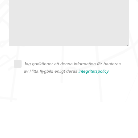
köptvång. Alla får svar oavsett utfall, men det kan
dröja flera veckor. Är det brådskande som t.ex.
födelsedag eller liknande ber vi dig ange det i
texten.
Jag godkänner att denna information får hanteras
av Hitta flygbild enligt deras
integritetspolicy