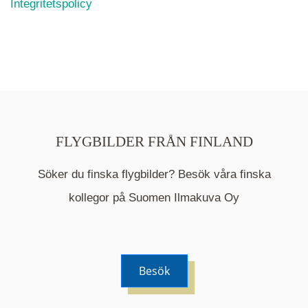
Integritetspolicy
FLYGBILDER FRÅN FINLAND
Söker du finska flygbilder? Besök våra finska
Mappen är en medelpunkt över fotat område och
kommer nu visa de fastigheter som finns just här.
kollegor på Suomen Ilmakuva Oy
Besök