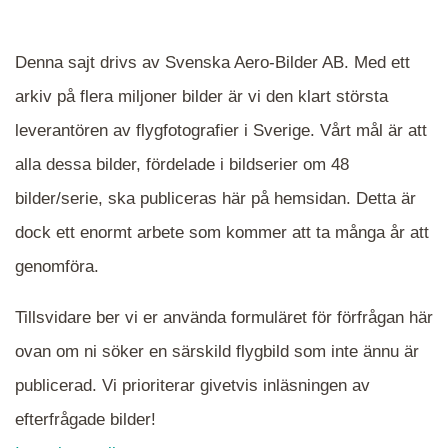
Denna sajt drivs av Svenska Aero-Bilder AB. Med ett
arkiv på flera miljoner bilder är vi den klart största
leverantören av flygfotografier i Sverige. Vårt mål är att
alla dessa bilder, fördelade i bildserier om 48
När du ser blåa, röda eller gröna mappar är det
bilder/serie, ska publiceras här på hemsidan. Detta är
en serie i varje. Dra i kartan för att komma
dock ett enormt arbete som kommer att ta många år att
närmare det område Du söker och klicka på
mappen.
genomföra.
Tillsvidare ber vi er använda formuläret för förfrågan här
ovan om ni söker en särskild flygbild som inte ännu är
publicerad. Vi prioriterar givetvis inläsningen av
efterfrågade bilder!