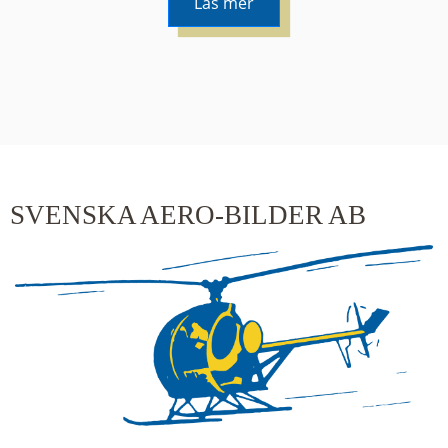
Läs mer
De runda färgade klustren du ser på kartan visar
hur många serier det finns i området. En serie
innehåller vanligtvis 48 bilder. Klickar du på ett
kluster kommer du närmare för varje klick.
SVENSKA AERO-BILDER AB