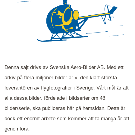
Denna sajt drivs av Svenska Aero-Bilder AB. Med ett
arkiv på flera miljoner bilder är vi den klart största
leverantören av flygfotografier i Sverige. Vårt mål är att
alla dessa bilder, fördelade i bildserier om 48
När du ser blåa, röda eller gröna mappar är det
bilder/serie, ska publiceras här på hemsidan. Detta är
en serie i varje. Dra i kartan för att komma
dock ett enormt arbete som kommer att ta många år att
närmare det område Du söker och klicka på
mappen.
genomföra.