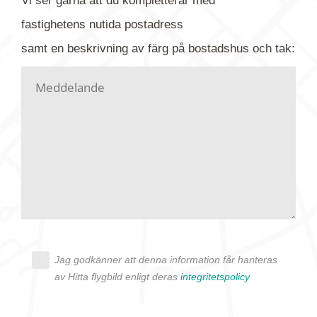
Vi ser gärna att du kompletterar med
gärna av tavlan och bifoga bilden. Skicka sedan
fastighetens
nutida
postadress
din förfrågan till oss.
samt en beskrivning av färg på bostadshus och tak:
Vi letar upp bilden/bilderna i vårt arkiv och
kontaktar dig så fort vi kan, givetvis utan
köptvång. Alla får svar oavsett utfall, men det kan
dröja flera veckor. Är det brådskande som t.ex.
födelsedag eller liknande ber vi dig ange det i
texten.
Jag godkänner att denna information får hanteras
av Hitta flygbild enligt deras
integritetspolicy