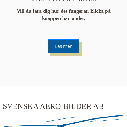
Vill du lära dig hur det fungerar, klicka på
knappen här under.
Läs mer
De runda färgade klustren du ser på kartan visar
hur många serier det finns i området. En serie
innehåller vanligtvis 48 bilder. Klickar du på ett
kluster kommer du närmare för varje klick.
SVENSKA AERO-BILDER AB