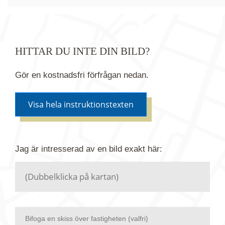
HITTAR DU INTE DIN BILD?
Gör en kostnadsfri förfrågan nedan.
Visa hela instruktionstexten
Om du inte hittar bilden du söker i vår bildbank via
Jag är intresserad av en bild
exakt
här:
kartan ovanför kan du istället göra en kostnadsfri
förfrågan. Vi har flera miljoner bilder i vårt arkiv
men endast en bråkdel av dessa bilder finns i
dagsläget publicerade här.
Bifoga en skiss över fastigheten (valfri)