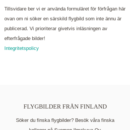
Tillsvidare ber vi er använda formuläret för förfrågan här
ovan om ni söker en särskild flygbild som inte ännu är
publicerad. Vi prioriterar givetvis inläsningen av
efterfrågade bilder!
Integritetspolicy
FLYGBILDER FRÅN FINLAND
Söker du finska flygbilder? Besök våra finska
Mappen är en medelpunkt över fotat område och
kommer nu visa de fastigheter som finns just här.