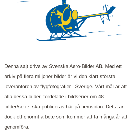
Denna sajt drivs av Svenska Aero-Bilder AB. Med ett
arkiv på flera miljoner bilder är vi den klart största
leverantören av flygfotografier i Sverige. Vårt mål är att
alla dessa bilder, fördelade i bildserier om 48
När du ser blåa, röda eller gröna mappar är det
bilder/serie, ska publiceras här på hemsidan. Detta är
en serie i varje. Dra i kartan för att komma
dock ett enormt arbete som kommer att ta många år att
närmare det område Du söker och klicka på
mappen.
genomföra.