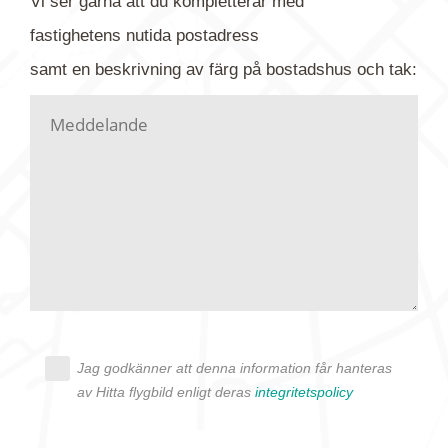
Vi ser gärna att du kompletterar med
gärna av tavlan och bifoga bilden. Skicka sedan
fastighetens
nutida
postadress
din förfrågan till oss.
samt en beskrivning av färg på bostadshus och tak:
Vi letar upp bilden/bilderna i vårt arkiv och
kontaktar dig så fort vi kan, givetvis utan
köptvång. Alla får svar oavsett utfall, men det kan
dröja flera veckor. Är det brådskande som t.ex.
födelsedag eller liknande ber vi dig ange det i
texten.
Jag godkänner att denna information får hanteras
av Hitta flygbild enligt deras
integritetspolicy