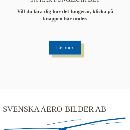
Vill du lära dig hur det fungerar, klicka på
knappen här under.
Läs mer
De runda färgade klustren du ser på kartan visar
hur många serier det finns i området. En serie
innehåller vanligtvis 48 bilder. Klickar du på ett
kluster kommer du närmare för varje klick.
SVENSKA AERO-BILDER AB