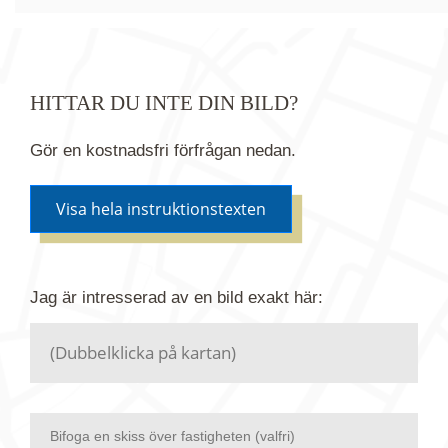
HITTAR DU INTE DIN BILD?
Gör en kostnadsfri förfrågan nedan.
Visa hela instruktionstexten
Om du inte hittar bilden du söker i vår bildbank via
Jag är intresserad av en bild
exakt
här:
kartan ovanför kan du istället göra en kostnadsfri
förfrågan. Vi har flera miljoner bilder i vårt arkiv
men endast en bråkdel av dessa bilder finns i
dagsläget publicerade här.
Bifoga en skiss över fastigheten (valfri)