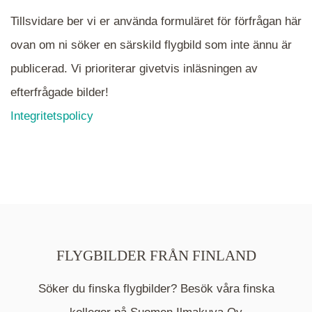
Tillsvidare ber vi er använda formuläret för förfrågan här
ovan om ni söker en särskild flygbild som inte ännu är
publicerad. Vi prioriterar givetvis inläsningen av
efterfrågade bilder!
Integritetspolicy
FLYGBILDER FRÅN FINLAND
Söker du finska flygbilder? Besök våra finska
Mappen är en medelpunkt över fotat område och
kommer nu visa de fastigheter som finns just här.