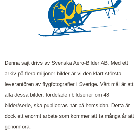
Denna sajt drivs av Svenska Aero-Bilder AB. Med ett
arkiv på flera miljoner bilder är vi den klart största
leverantören av flygfotografier i Sverige. Vårt mål är att
alla dessa bilder, fördelade i bildserier om 48
När du ser blåa, röda eller gröna mappar är det
bilder/serie, ska publiceras här på hemsidan. Detta är
en serie i varje. Dra i kartan för att komma
dock ett enormt arbete som kommer att ta många år att
närmare det område Du söker och klicka på
mappen.
genomföra.