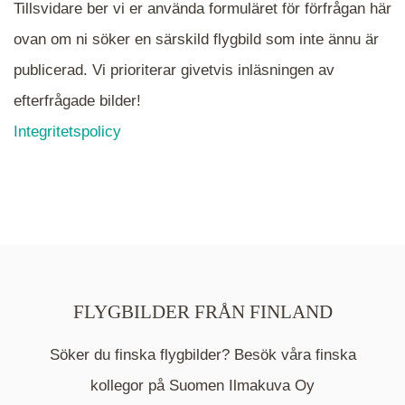
Tillsvidare ber vi er använda formuläret för förfrågan här
ovan om ni söker en särskild flygbild som inte ännu är
publicerad. Vi prioriterar givetvis inläsningen av
efterfrågade bilder!
Integritetspolicy
FLYGBILDER FRÅN FINLAND
Söker du finska flygbilder? Besök våra finska
Mappen är en medelpunkt över fotat område och
kommer nu visa de fastigheter som finns just här.
kollegor på Suomen Ilmakuva Oy