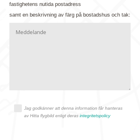
fastighetens
nutida
postadress
din förfrågan till oss.
samt en beskrivning av färg på bostadshus och tak:
Vi letar upp bilden/bilderna i vårt arkiv och
kontaktar dig så fort vi kan, givetvis utan
köptvång. Alla får svar oavsett utfall, men det kan
dröja flera veckor. Är det brådskande som t.ex.
födelsedag eller liknande ber vi dig ange det i
texten.
Jag godkänner att denna information får hanteras
av Hitta flygbild enligt deras
integritetspolicy