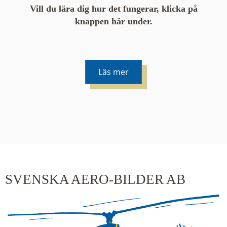
Vill du lära dig hur det fungerar, klicka på
knappen här under.
Läs mer
De runda färgade klustren du ser på kartan visar
hur många serier det finns i området. En serie
innehåller vanligtvis 48 bilder. Klickar du på ett
kluster kommer du närmare för varje klick.
SVENSKA AERO-BILDER AB