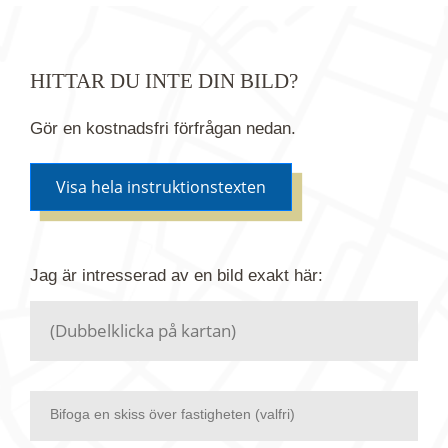
HITTAR DU INTE DIN BILD?
Gör en kostnadsfri förfrågan nedan.
Visa hela instruktionstexten
Om du inte hittar bilden du söker i vår bildbank via
Jag är intresserad av en bild
exakt
här:
kartan ovanför kan du istället göra en kostnadsfri
förfrågan. Vi har flera miljoner bilder i vårt arkiv
men endast en bråkdel av dessa bilder finns i
dagsläget publicerade här.
Bifoga en skiss över fastigheten (valfri)