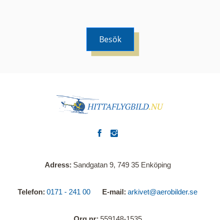
Besök
Adress
Sandgatan 9, 749 35 Enköping
Telefon
0171 - 241 00
E-mail
arkivet@aerobilder.se
Org.nr
559148-1535