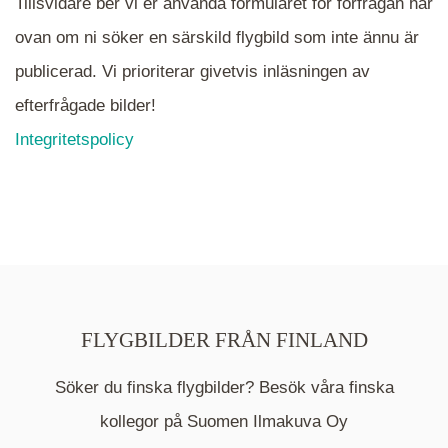
Tillsvidare ber vi er använda formuläret för förfrågan här
ovan om ni söker en särskild flygbild som inte ännu är
publicerad. Vi prioriterar givetvis inläsningen av
efterfrågade bilder!
Integritetspolicy
FLYGBILDER FRÅN FINLAND
Söker du finska flygbilder? Besök våra finska
Mappen är en medelpunkt över fotat område och
kommer nu visa de fastigheter som finns just här.
kollegor på Suomen Ilmakuva Oy