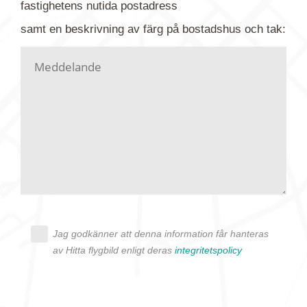
fastighetens
nutida
postadress
din förfrågan till oss.
samt en beskrivning av färg på bostadshus och tak:
Vi letar upp bilden/bilderna i vårt arkiv och
kontaktar dig så fort vi kan, givetvis utan
köptvång. Alla får svar oavsett utfall, men det kan
dröja flera veckor. Är det brådskande som t.ex.
födelsedag eller liknande ber vi dig ange det i
texten.
Jag godkänner att denna information får hanteras
av Hitta flygbild enligt deras
integritetspolicy