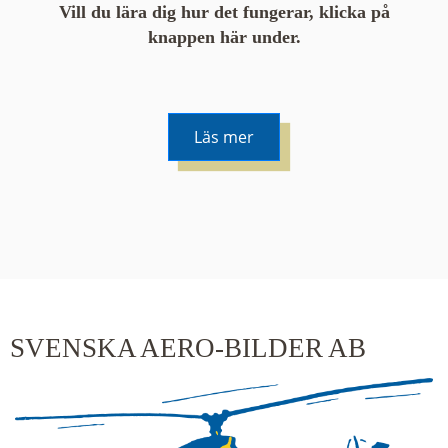
Vill du lära dig hur det fungerar, klicka på
knappen här under.
Läs mer
De runda färgade klustren du ser på kartan visar
hur många serier det finns i området. En serie
innehåller vanligtvis 48 bilder. Klickar du på ett
kluster kommer du närmare för varje klick.
SVENSKA AERO-BILDER AB