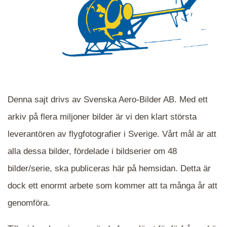
Denna sajt drivs av Svenska Aero-Bilder AB. Med ett
arkiv på flera miljoner bilder är vi den klart största
leverantören av flygfotografier i Sverige. Vårt mål är att
alla dessa bilder, fördelade i bildserier om 48
När du ser blåa, röda eller gröna mappar är det
bilder/serie, ska publiceras här på hemsidan. Detta är
en serie i varje. Dra i kartan för att komma
dock ett enormt arbete som kommer att ta många år att
närmare det område Du söker och klicka på
mappen.
genomföra.