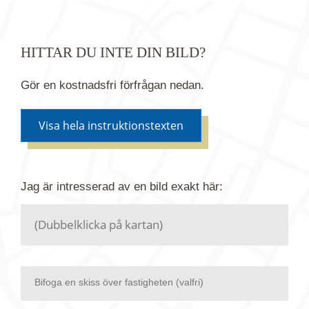
HITTAR DU INTE DIN BILD?
Gör en kostnadsfri förfrågan nedan.
Visa hela instruktionstexten
Om du inte hittar bilden du söker i vår bildbank via
Jag är intresserad av en bild
exakt
här:
kartan ovanför kan du istället göra en kostnadsfri
förfrågan. Vi har flera miljoner bilder i vårt arkiv
men endast en bråkdel av dessa bilder finns i
dagsläget publicerade här.
Bifoga en skiss över fastigheten (valfri)
Zooma in på kartan och växla till satellit för att