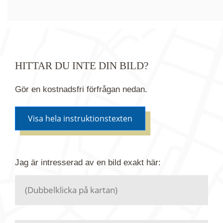
HITTAR DU INTE DIN BILD?
Gör en kostnadsfri förfrågan nedan.
Visa hela instruktionstexten
Om du inte hittar bilden du söker i vår bildbank via
Jag är intresserad av en bild
exakt
här:
kartan ovanför kan du istället göra en kostnadsfri
förfrågan. Vi har flera miljoner bilder i vårt arkiv
men endast en bråkdel av dessa bilder finns i