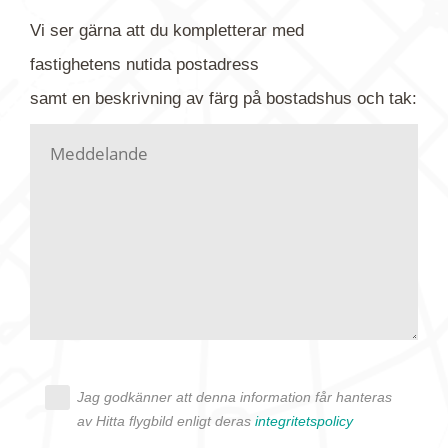
flygfoto-företagets namn. Har du möjlighet, fota
Vi ser gärna att du kompletterar med
gärna av tavlan och bifoga bilden. Skicka sedan
fastighetens
nutida
postadress
din förfrågan till oss.
samt en beskrivning av färg på bostadshus och tak:
Vi letar upp bilden/bilderna i vårt arkiv och
kontaktar dig så fort vi kan, givetvis utan
köptvång. Alla får svar oavsett utfall, men det kan
dröja flera veckor. Är det brådskande som t.ex.
födelsedag eller liknande ber vi dig ange det i
texten.
Jag godkänner att denna information får hanteras
av Hitta flygbild enligt deras
integritetspolicy