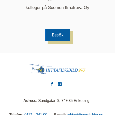
Mappen är en medelpunkt över fotat område och
kommer nu visa de fastigheter som finns just här.
kollegor på Suomen Ilmakuva Oy
Besök
Adress
Sandgatan 9, 749 35 Enköping
Telefon
0171 - 241 00
E-mail
arkivet@aerobilder.se