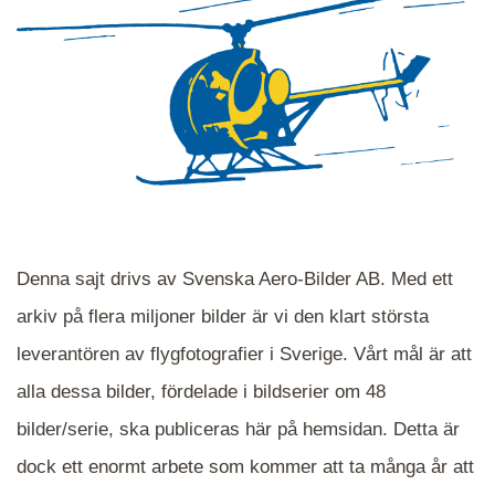
Denna sajt drivs av Svenska Aero-Bilder AB. Med ett
arkiv på flera miljoner bilder är vi den klart största
leverantören av flygfotografier i Sverige. Vårt mål är att
alla dessa bilder, fördelade i bildserier om 48
När du ser blåa, röda eller gröna mappar är det
bilder/serie, ska publiceras här på hemsidan. Detta är
en serie i varje. Dra i kartan för att komma
dock ett enormt arbete som kommer att ta många år att
närmare det område Du söker och klicka på