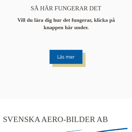
SÅ HÄR FUNGERAR DET
Vill du lära dig hur det fungerar, klicka på
knappen här under.
Läs mer
De runda färgade klustren du ser på kartan visar
hur många serier det finns i området. En serie
innehåller vanligtvis 48 bilder. Klickar du på ett
kluster kommer du närmare för varje klick.
SVENSKA AERO-BILDER AB