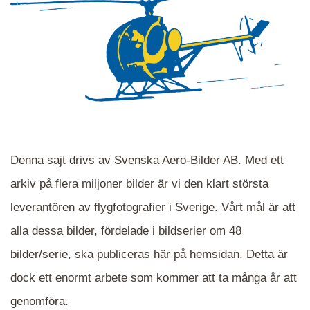
Denna sajt drivs av Svenska Aero-Bilder AB. Med ett
arkiv på flera miljoner bilder är vi den klart största
leverantören av flygfotografier i Sverige. Vårt mål är att
alla dessa bilder, fördelade i bildserier om 48
När du ser blåa, röda eller gröna mappar är det
bilder/serie, ska publiceras här på hemsidan. Detta är
en serie i varje. Dra i kartan för att komma
dock ett enormt arbete som kommer att ta många år att
närmare det område Du söker och klicka på
mappen.
genomföra.