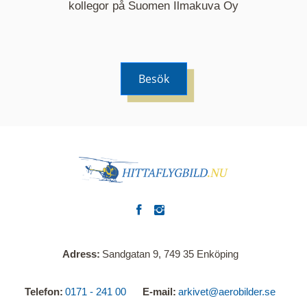
kommer nu visa de fastigheter som finns just här.
kollegor på Suomen Ilmakuva Oy
Besök
Adress
Sandgatan 9, 749 35 Enköping
Telefon
0171 - 241 00
E-mail
arkivet@aerobilder.se