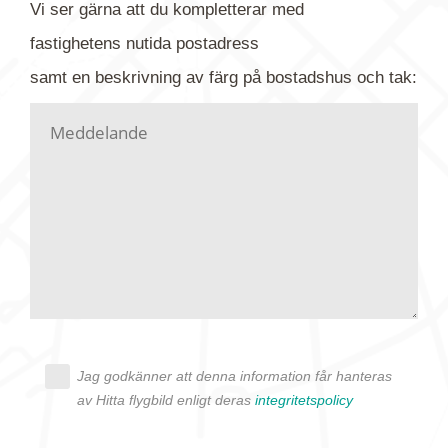
Vi ser gärna att du kompletterar med
gärna av tavlan och bifoga bilden. Skicka sedan
fastighetens
nutida
postadress
din förfrågan till oss.
samt en beskrivning av färg på bostadshus och tak:
Vi letar upp bilden/bilderna i vårt arkiv och
kontaktar dig så fort vi kan, givetvis utan
köptvång. Alla får svar oavsett utfall, men det kan
dröja flera veckor. Är det brådskande som t.ex.
födelsedag eller liknande ber vi dig ange det i
texten.
Jag godkänner att denna information får hanteras
av Hitta flygbild enligt deras
integritetspolicy