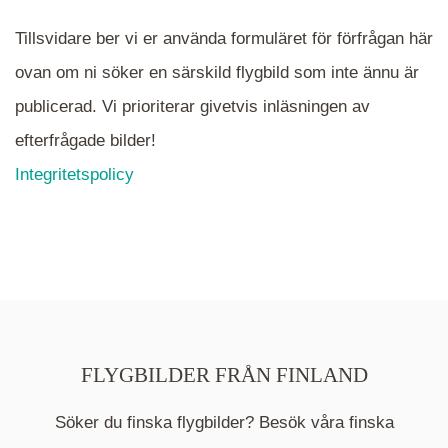
Tillsvidare ber vi er använda formuläret för förfrågan här
ovan om ni söker en särskild flygbild som inte ännu är
publicerad. Vi prioriterar givetvis inläsningen av
efterfrågade bilder!
Integritetspolicy
FLYGBILDER FRÅN FINLAND
Söker du finska flygbilder? Besök våra finska
Mappen är en medelpunkt över fotat område och