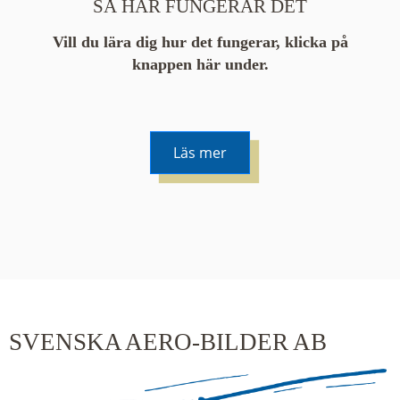
SÅ HÄR FUNGERAR DET
Vill du lära dig hur det fungerar, klicka på
knappen här under.
Läs mer
De runda färgade klustren du ser på kartan visar
hur många serier det finns i området. En serie
innehåller vanligtvis 48 bilder. Klickar du på ett
kluster kommer du närmare för varje klick.
SVENSKA AERO-BILDER AB